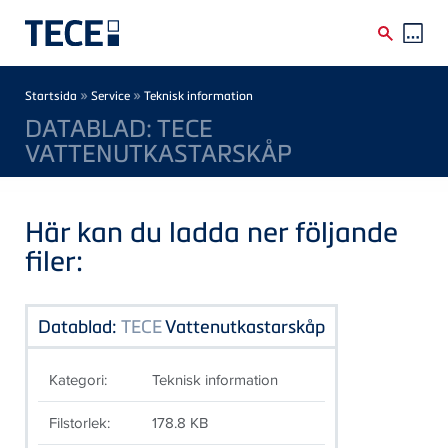
Skip to main content
Breadcrumb
»
»
Startsida
Service
Teknisk information
DATABLAD: TECE
VATTENUTKASTARSKÅP
Här kan du ladda ner följande
filer:
Datablad:
TECE
Vattenutkastarskåp
Kategori:
Teknisk information
Filstorlek:
178.8 KB