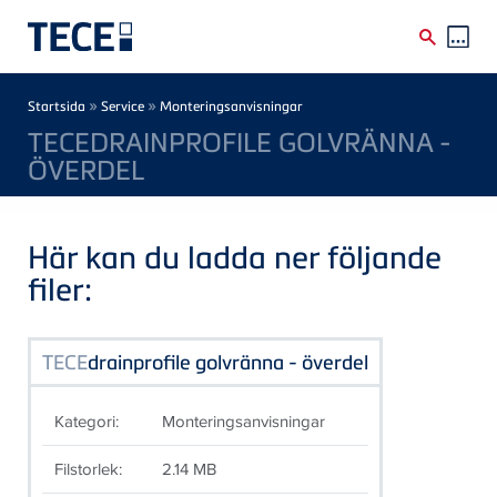
Skip to main content
Breadcrumb
»
»
Startsida
Service
Monteringsanvisningar
TECEDRAINPROFILE GOLVRÄNNA -
ÖVERDEL
Här kan du ladda ner följande
filer:
TECE
drainprofile golvränna - överdel
Kategori:
Monteringsanvisningar
Filstorlek:
2.14 MB