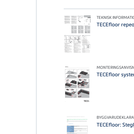
TEKNISK INFORMATI
TECEfloor repe
MONTERINGSANVIS
TECEfloor syst
BYGGVARUDEKLARA
TECEfloor: Steg