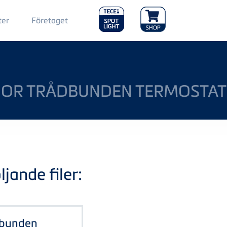
Main
ter
Företaget
Menu
2
OOR TRÅDBUNDEN TERMOSTAT
jande filer:
dbunden