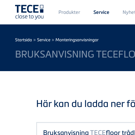
Main
Produkter
Nyhe
Service
Menü
1
Skip to main content
Breadcrumb
»
»
Startsida
Service
Monteringsanvisningar
BRUKSANVISNING TECEFL
Här kan du ladda ner föl
Bruksanvisning
TECE
floor trå