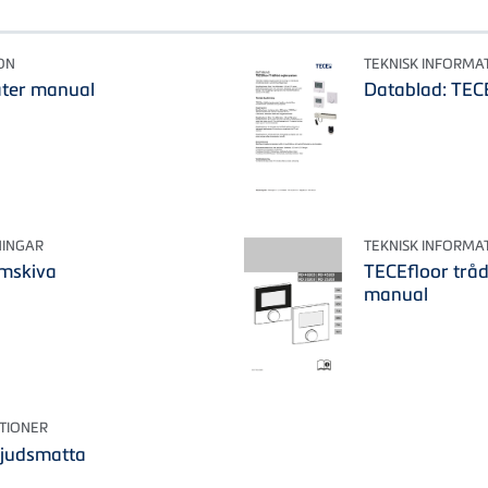
ON
TEKNISK INFORMA
ater manual
Datablad: TECE
NINGAR
TEKNISK INFORMA
emskiva
TECEfloor trå
manual
TIONER
ljudsmatta