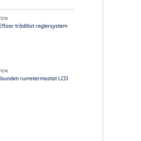
TION
floor trådlöst reglersystem
TION
dbunden rumstermostat LCD