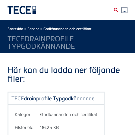
Skip to main content
Breadcrumb
»
»
Startsida
Service
Godkännanden och certifikat
TECEDRAINPROFILE
TYPGODKÄNNANDE
Här kan du ladda ner följande
filer:
TECE
drainprofile Typgodkännande
Kategori:
Godkännanden och certifikat
Filstorlek:
116.25 KB