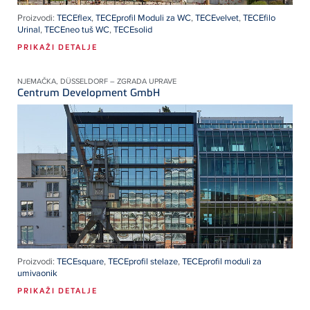
Proizvodi:
TECEflex
,
TECEprofil Moduli za WC
,
TECEvelvet
,
TECEfilo
Urinal
,
TECEneo tuš WC
,
TECEsolid
PRIKAŽI DETALJE
NJEMAČKA, DÜSSELDORF – ZGRADA UPRAVE
Centrum Development GmbH
Proizvodi:
TECEsquare
,
TECEprofil stelaze
,
TECEprofil moduli za
umivaonik
PRIKAŽI DETALJE