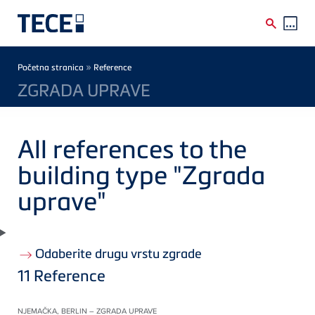
Skip to main content
Breadcrumb
»
Početna stranica
Reference
ZGRADA UPRAVE
All references to the
building type "Zgrada
uprave"
Odaberite drugu vrstu zgrade
11
Reference
NJEMAČKA, BERLIN – ZGRADA UPRAVE