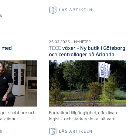
LÄS ARTIKELN
LN
25.03.2025 – NYHETER
d med
TECE
växer - Ny butik i Göteborg
och centrallager på Arlanda
t ger snabbare och
Förbättrad tillgänglighet, effektivare
llationer.
logistik och starkare lokal närvaro.
LN
LÄS ARTIKELN