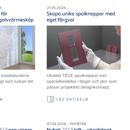
R
21.05.2026 –
 för
Skapa unika spolknappar med
 golvvärmeskåp
eget färgval
nstallationerna
Utvalda TECE spolknappar kan
igt som luckan blir
specialbeställas i färger och ytor som
passar projektets designkoncept.
LN
LÄS ARTIKELN
07.04.2026 – NYHETER
ECE
neo vinner
Nyhet:
TECE
loft – vägghängt