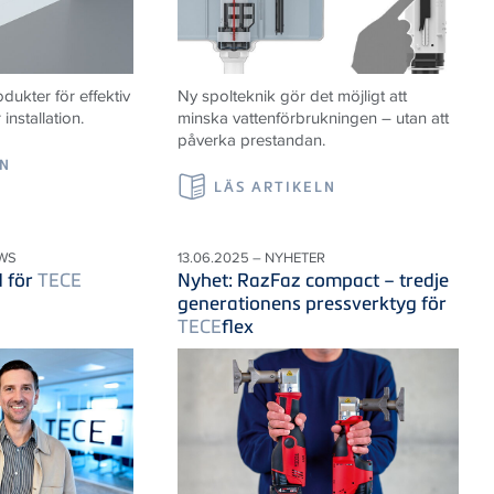
ukter för effektiv
Ny spolteknik gör det möjligt att
nstallation.
minska vattenförbrukningen – utan att
påverka prestandan.
LN
LÄS ARTIKELN
WS
13.06.2025 – NYHETER
d för
TECE
Nyhet: RazFaz compact – tredje
generationens pressverktyg för
TECE
flex