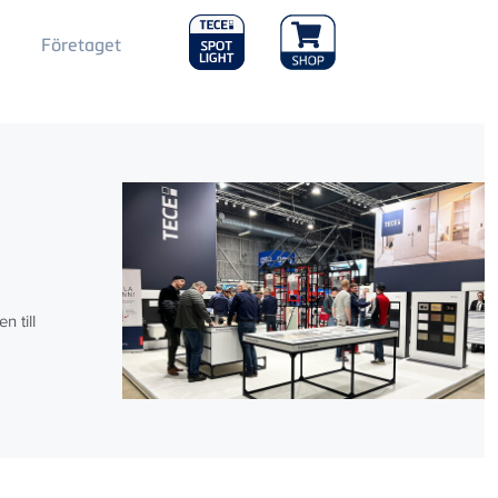
Main
Företaget
Menu
2
g
 till