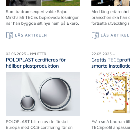
Som badrumsexpert valde Sajad
Med lång erfarenhet
Mirkhalafi TECEs beprövade lösningar
branschen ska han d
när han byggde sitt nya hem på Ekerö.
fortsatta utveckling i
LÄS ARTIKELN
LÄS ARTIKE
02.06.2025 – NYHETER
22.05.2025 –
POLOPLAST certifieras för
Grattis
TECE
prof
hållbar plastproduktion
smarta installat
POLOPLAST blir en av de första i
Från små badrum till
Europa med OCS-certifiering för en
TECEprofil anpassar 