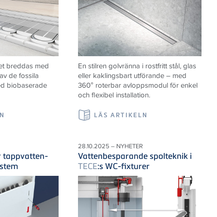
et breddas med
En stilren golvränna i rostfritt stål, glas
av de fossila
eller kaklingsbart utförande – med
ed biobaserade
360° roterbar avloppsmodul för enkel
och flexibel installation.
LN
LÄS ARTIKELN
28.10.2025 – NYHETER
r tappvatten-
Vattenbesparande spolteknik i
ystem
TECE
:s WC-fixturer