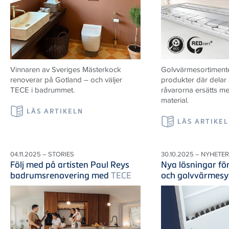
Vinnaren av Sveriges Mästerkock
Golvvärmesortiment
renoverar på Gotland – och väljer
produkter där delar 
TECE i badrummet.
råvarorna ersätts m
material.
LÄS ARTIKELN
LÄS ARTIKE
04.11.2025 – STORIES
30.10.2025 – NYHETER
Följ med på artisten Paul Reys
Nya lösningar fö
badrumsrenovering med
TECE
och golvvärmes