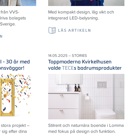
 från VVS-
Med kompakt design, låg vikt och
riva bolagets
integrerad LED-belysning.
 Sverige.
LÄS ARTIKELN
LN
14.05.2025 – STORIES
il - 30 år med
Toppmoderna Kvirkelhusen
ionsväggar!
valde
TECE
s badrumsprodukter
 stora projekt –
Stilrent och naturnära boende i Lomma
sig efter dina
med fokus på design och funktion.