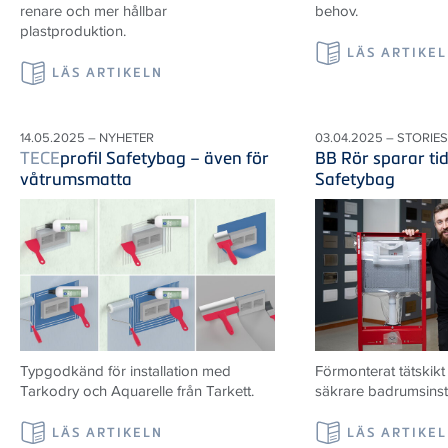
renare och mer hållbar
behov.
plastproduktion.
LÄS ARTIKE
LÄS ARTIKELN
14.05.2025 – NYHETER
03.04.2025 – STORIES
TECE
profil Safetybag – även för
BB Rör sparar ti
våtrumsmatta
Safetybag
Typgodkänd för installation med
Förmonterat tätskik
Tarkodry och Aquarelle från Tarkett.
säkrare badrumsinsta
LÄS ARTIKELN
LÄS ARTIKE