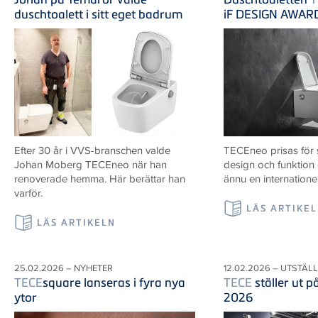
duschtoalett i sitt eget badrum
iF DESIGN AWAR
Efter 30 år i VVS-branschen valde
TECEneo prisas för
Johan Moberg TECEneo när han
design och funktion
renoverade hemma. Här berättar han
ännu en internatione
varför.
LÄS ARTIKE
LÄS ARTIKELN
25.02.2026 – NYHETER
12.02.2026 – UTSTÄL
TECE
square lanseras i fyra nya
TECE
ställer ut 
ytor
2026