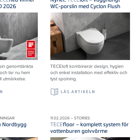
D 2026
WC-porslin med Cyclon Flush
 sin genomtänkta
TECE
loft kombinerar design, hygien
 och tar nu hem
och enkel installation med effektiv och
ll utmärkelse.
tyst spolning.
LN
LÄS ARTIKELN
LNINGAR
11.02.2026 – STORIES
på Nordbygg
TECE
floor – komplett system för
vattenburen golvvärme