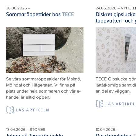
30.06.2026 –
24.06.2026 – NYHETE
Sommaröppettider hos
TECE
Diskret gipslucka
tappvatten- och
Se våra sommaröppettider för Malmö,
TECE Gipslucka gör i
Mölndal och Hägersten. Vi finns på
lättåtkomliga samtid
plats under hela sommaren och vår e-
en del av väggen.
handel är alltid öppen.
LÄS ARTIKE
LÄS ARTIKELN
13.04.2026 – STORIES
10.04.2026 –
Johan på Temarör valde
Duschtoaletten
T