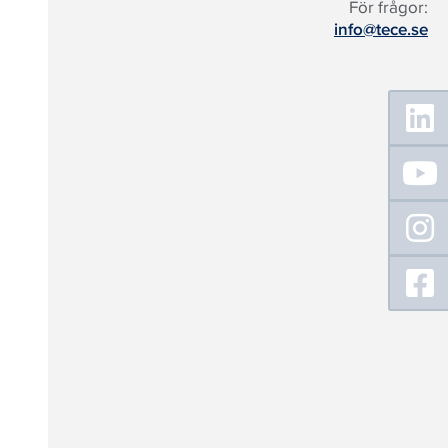
För frågor:
info@tece.se
Floating
Sidebar