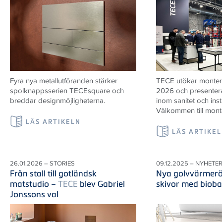
Fyra nya metallutföranden stärker
TECE utökar monter
spolknappsserien TECEsquare och
2026 och presenter
breddar designmöjligheterna.
inom sanitet och inst
Välkommen till mont
LÄS ARTIKELN
LÄS ARTIKE
26.01.2026 – STORIES
09.12.2025 – NYHETE
Från stall till gotländsk
Nya golvvärmerö
matstudio –
TECE
blev Gabriel
skivor med bioba
Jonssons val