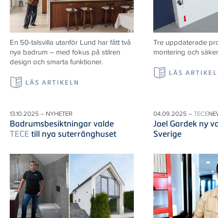
En 50-talsvilla utanför Lund har fått två
Tre uppdaterade prod
nya badrum – med fokus på stilren
montering och säker i
design och smarta funktioner.
LÄS ARTIKE
LÄS ARTIKELN
13.10.2025 – NYHETER
04.09.2025 –
TECE
NE
Badrumsbesiktningar valde
Joel Gardek ny v
TECE
till nya suterränghuset
Sverige