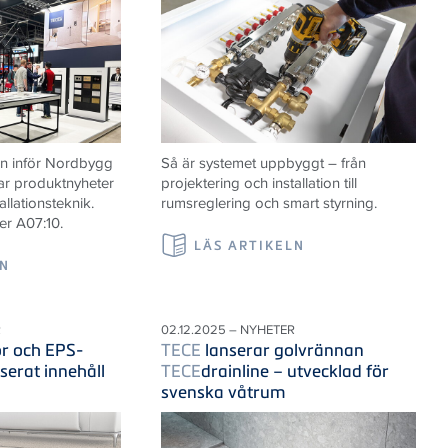
n inför Nordbygg
Så är systemet uppbyggt – från
ar produktnyheter
projektering och installation till
allationsteknik.
rumsreglering och smart styrning.
er A07:10.
LÄS ARTIKELN
LN
R
02.12.2025 – NYHETER
r och EPS-
TECE
lanserar golvrännan
serat innehåll
TECE
drainline – utvecklad för
svenska våtrum