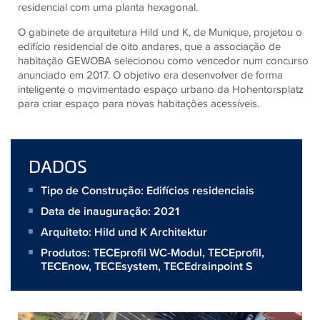
residencial com uma planta hexagonal.
O gabinete de arquitetura Hild und K, de Munique, projetou o
edifício residencial de oito andares, que a associação de
habitação GEWOBA selecionou como vencedor num concurso
anunciado em 2017. O objetivo era desenvolver de forma
inteligente o movimentado espaço urbano da Hohentorsplatz
para criar espaço para novas habitações acessíveis.
DADOS
Tipo de Construção: Edifícios residenciais
Data de inauguração: 2021
Arquiteto:
Hild und K Architektur
Produtos:
TECEprofil WC-Modul
,
TECEprofil
,
TECEnow
,
TECEsystem
,
TECEdrainpoint S