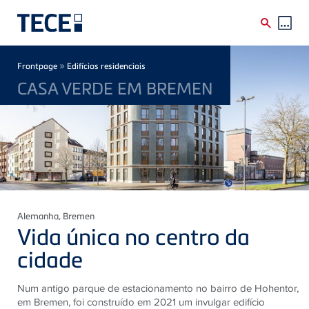
Skip to main content
Breadcrumb
»
Frontpage
Edifícios residenciais
CASA VERDE EM BREMEN
Alemanha
, Bremen
Vida única no centro da
cidade
Num antigo parque de estacionamento no bairro de Hohentor,
em Bremen, foi construído em 2021 um invulgar edifício