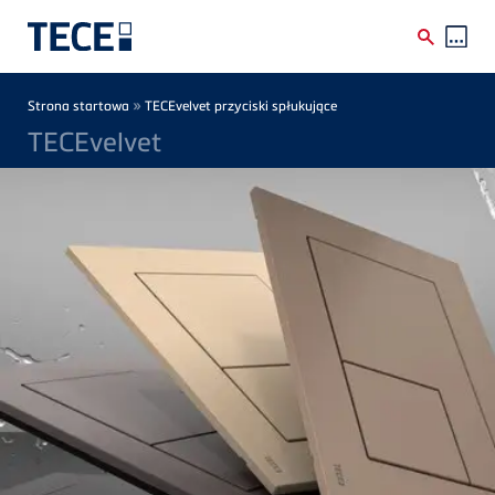
Skip to main content
Breadcrumb
»
Strona startowa
TECEvelvet przyciski spłukujące
TECEvelvet