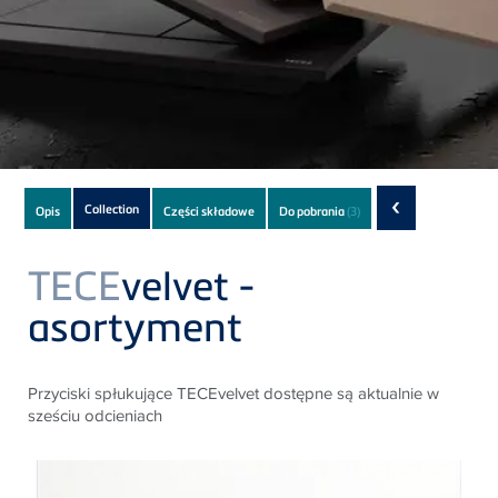
Subnavigation
‹
Collection
Opis
Części składowe
Do pobrania
(3)
of
current
TECE
velvet -
Product
asortyment
Przyciski spłukujące TECEvelvet dostępne są aktualnie w
sześciu odcieniach