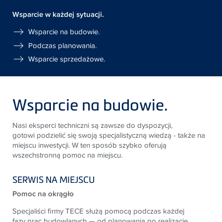
Wsparcie w każdej sytuacji.
Wsparcie na budowie.
Podczas planowania.
Wsparcie sprzedażowe.
Wsparcie na budowie.
Nasi eksperci techniczni są zawsze do dyspozycji,
gotowi
podzielić się swoją specjalistyczną wiedzą - także na
miejscu
inwestycji. W ten sposób szybko oferują
wszechstronną
pomoc na miejscu.
SERWIS NA MIEJSCU
Pomoc na okrągło
Specjaliści firmy
TECE
służą pomocą podczas każdej
fazy
prac budowlanych — od planowania po realizację.