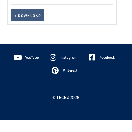
» DOWNLOAD
Floating
Sidebar
YouTube
Instagram
Facebook
Pinterest
©
2026