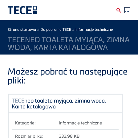
Skip to main content
Breadcrumb
»
»
Strona startowa
Do pobrania TECE
Informacje techniczne
TECENEO TOALETA MYJĄCA, ZIMNA
WODA, KARTA KATALOGOWA
Możesz pobrać tu następujące
pliki:
TECE
neo toaleta myjąca, zimna woda,
Karta katalogowa
Kategoria:
Informacje techniczne
Rozmiar pliku:
333.98 KB