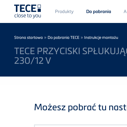
Main
Produkty
A
Do pobrania
Menü
1
Skip to main content
Breadcrumb
»
»
Strona startowa
Do pobrania TECE
Instrukcje montażu
TECE PRZYCISKI SPŁUKUJĄ
230/12 V
Możesz pobrać tu nastę