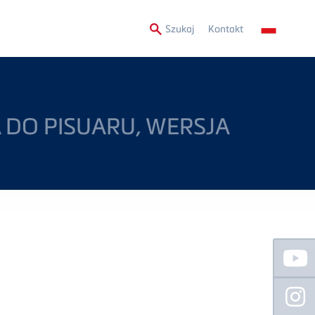
Secondary
Szukaj
Kontakt
Menu
 DO PISUARU, WERSJA
Floating
Sidebar