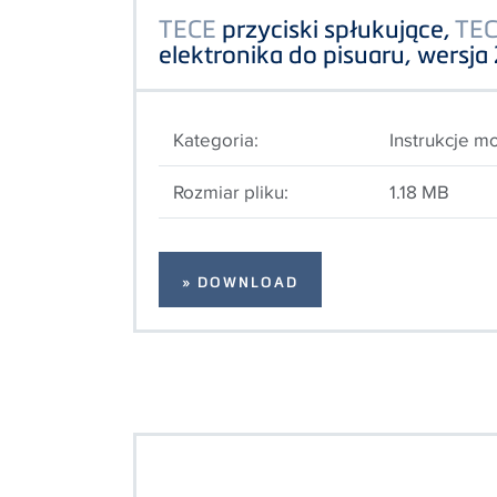
TECE
przyciski spłukujące,
TE
elektronika do pisuaru, wersja
Kategoria:
Instrukcje m
Rozmiar pliku:
1.18 MB
» DOWNLOAD