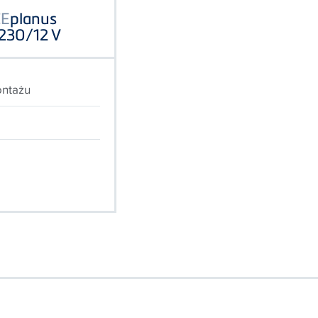
CE
planus
 230/12 V
ontażu