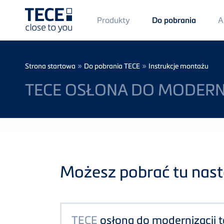
Main
Produkty
A
Do pobrania
Menü
1
Skip to main content
Breadcrumb
»
»
Strona startowa
Do pobrania TECE
Instrukcje montażu
TECE OSŁONA DO MODERNI
Możesz pobrać tu nastę
TECE
osłona do modernizacji t