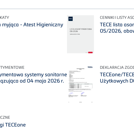
IKATY
CENNIKI I LISTY
 myjąca - Atest Higieniczny
TECE lista as
05/2026, obow
SORTYMENTOWE
DEKLARACJA ZGOD
tymentowa systemy sanitarne
TECEone/TECEn
ązująca od 04 maja 2026 r.
Użytkowych D
ICZNE
ugi TECEone