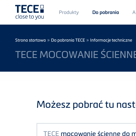
Main
Produkty
A
Do pobrania
Menü
1
Skip to main content
Breadcrumb
»
»
Strona startowa
Do pobrania TECE
Informacje techniczne
TECE MOCOWANIE ŚCIENN
Możesz pobrać tu nastę
TECE
mocowanie ścienne do 