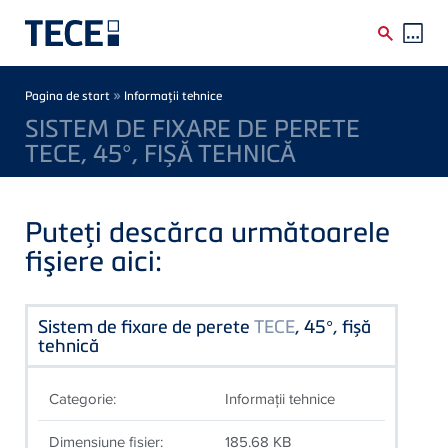
Skip to main content
Breadcrumb
»
Pagina de start
Informaţii tehnice
SISTEM DE FIXARE DE PERETE
TECE, 45°, FIȘĂ TEHNICĂ
Puteţi descărca următoarele
fişiere aici:
Sistem de fixare de perete
TECE
, 45°, fișă
tehnică
Categorie:
Informaţii tehnice
Dimensiune fişier:
185.68 KB