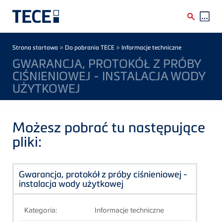
Skip to main content
Breadcrumb
»
»
Strona startowa
Do pobrania TECE
Informacje techniczne
GWARANCJA, PROTOKÓŁ Z PRÓBY
CIŚNIENIOWEJ - INSTALACJA WODY
UŻYTKOWEJ
Możesz pobrać tu następujące
pliki:
Gwarancja, protokół z próby ciśnieniowej -
instalacja wody użytkowej
Kategoria:
Informacje techniczne