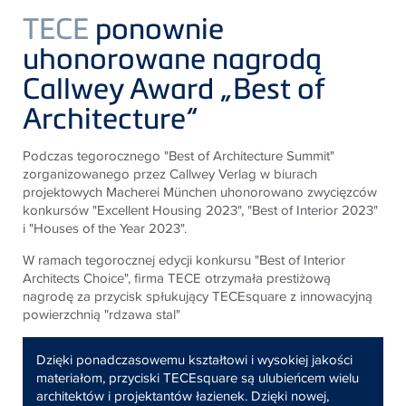
TECE
ponownie
uhonorowane nagrodą
Callwey Award „Best of
Architecture“
Podczas tegorocznego "Best of Architecture Summit"
zorganizowanego przez Callwey Verlag w biurach
projektowych Macherei München uhonorowano zwycięzców
konkursów "Excellent Housing 2023", "Best of Interior 2023"
i "Houses of the Year 2023".
W ramach tegorocznej edycji konkursu "Best of Interior
Architects Choice", firma TECE otrzymała prestiżową
nagrodę za przycisk spłukujący TECEsquare z innowacyjną
powierzchnią "rdzawa stal"
Dzięki ponadczasowemu kształtowi i wysokiej jakości
materiałom, przyciski TECEsquare są ulubieńcem wielu
architektów i projektantów łazienek. Dzięki nowej,