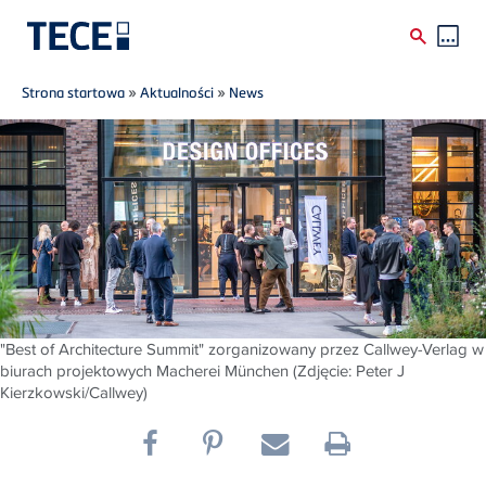
Breadcrumb
Skip to main content
Strona startowa
»
Aktualności
»
News
"Best of Architecture Summit" zorganizowany przez Callwey-Verlag w
biurach projektowych Macherei München (Zdjęcie: Peter J
Kierzkowski/Callwey)