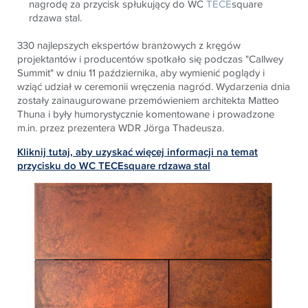
nagrodę za przycisk spłukujący do WC
TECE
square
rdzawa stal.
330 najlepszych ekspertów branżowych z kręgów
projektantów i producentów spotkało się podczas "Callwey
Summit" w dniu 11 października, aby wymienić poglądy i
wziąć udział w ceremonii wręczenia nagród. Wydarzenia dnia
zostały zainaugurowane przemówieniem architekta Matteo
Thuna i były humorystycznie komentowane i prowadzone
m.in. przez prezentera WDR Jörga Thadeusza.
Kliknij tutaj, aby uzyskać więcej informacji na temat
przycisku do WC TECEsquare rdzawa stal