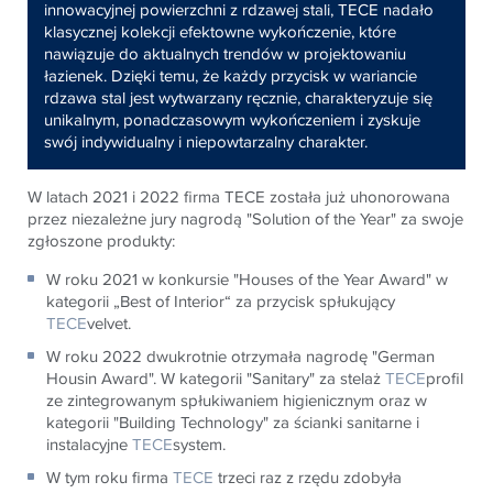
innowacyjnej powierzchni z rdzawej stali, TECE nadało
klasycznej kolekcji efektowne wykończenie, które
nawiązuje do aktualnych trendów w projektowaniu
łazienek. Dzięki temu, że każdy przycisk w wariancie
rdzawa stal jest wytwarzany ręcznie, charakteryzuje się
unikalnym, ponadczasowym wykończeniem i zyskuje
swój indywidualny i niepowtarzalny charakter.
W latach 2021 i 2022 firma
TECE
została już uhonorowana
przez niezależne jury nagrodą "Solution of the Year" za swoje
zgłoszone produkty:
W roku 2021 w konkursie "Houses of the Year Award" w
kategorii „Best of Interior“ za przycisk spłukujący
TECE
velvet.
W roku 2022 dwukrotnie otrzymała nagrodę "German
Housin Award". W kategorii "Sanitary" za stelaż
TECE
profil
ze zintegrowanym spłukiwaniem higienicznym oraz w
kategorii
"Building Technology" za ścianki sanitarne i
instalacyjne
TECE
system.
W tym roku firma
TECE
trzeci raz z rzędu zdobyła