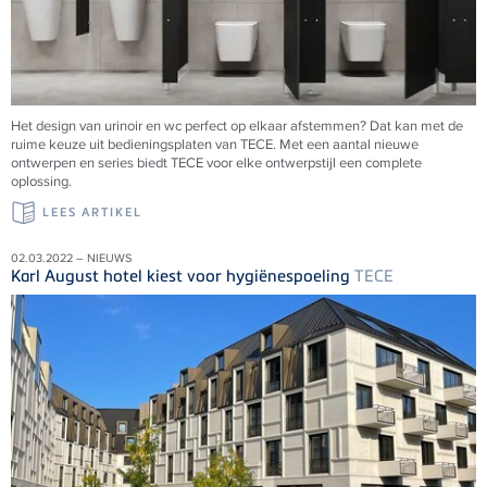
Het design van urinoir en wc perfect op elkaar afstemmen? Dat kan met de
ruime keuze uit bedieningsplaten van
TECE
. Met een aantal nieuwe
ontwerpen en series biedt
TECE
voor elke ontwerpstijl een complete
oplossing.
LEES ARTIKEL
02.03.2022 – NIEUWS
Karl August hotel kiest voor hygiënespoeling
TECE