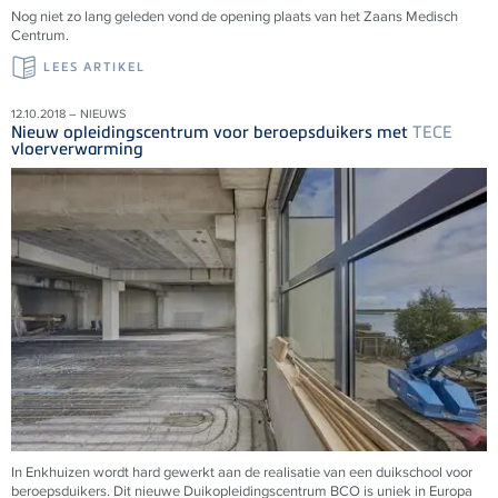
Nog niet zo lang geleden vond de opening plaats van het Zaans Medisch
Centrum.
LEES ARTIKEL
12.10.2018 – NIEUWS
Nieuw opleidingscentrum voor beroepsduikers met
TECE
vloerverwarming
In Enkhuizen wordt hard gewerkt aan de realisatie van een duikschool voor
beroepsduikers. Dit nieuwe Duikopleidingscentrum BCO is uniek in Europa