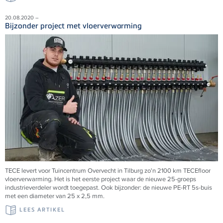
20.08.2020 –
Bijzonder project met vloerverwarming
TECE levert voor Tuincentrum Overvecht in Tilburg zo'n 2100 km TECEfloor
vloerverwarming. Het is het eerste project waar de nieuwe 25-groeps
industrieverdeler wordt toegepast. Ook bijzonder: de nieuwe PE-RT 5s-buis
met een diameter van 25 x 2,5 mm.
LEES ARTIKEL