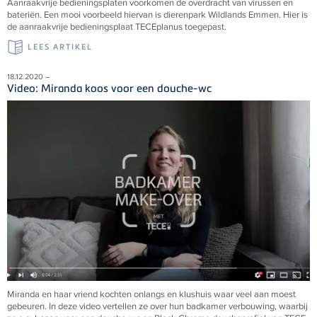
Aanraakvrije bedieningsplaten voorkomen de overdracht van virussen en
bateriën. Een mooi voorbeeld hiervan is dierenpark Wildlands Emmen. Hier is
de aanraakvrije bedieningsplaat
TECE
planus toegepast.
LEES ARTIKEL
18.12.2020 –
Video: Miranda koos voor een douche-wc
Miranda en haar vriend kochten onlangs en klushuis waar veel aan moest
gebeuren. In deze video vertellen ze over hun badkamer verbouwing, waarbij