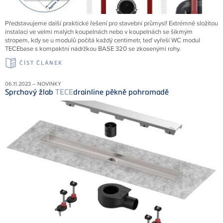
Představujeme další praktické řešení pro stavební průmysl! Extrémně složitou
instalaci ve velmi malých koupelnách nebo v koupelnách se šikmým
stropem, kdy se u modulů počítá každý centimetr, teď vyřeší WC modul
TECEbase s kompaktní nádržkou BASE 320 se zkosenými rohy.
ČÍST ČLÁNEK
06.11.2023 – NOVINKY
Sprchový žlab
TECE
drainline pěkně pohromadě