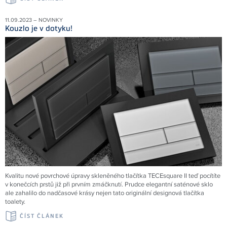
11.09.2023 – NOVINKY
Kouzlo je v dotyku!
Kvalitu nové povrchové úpravy skleněného tlačítka TECEsquare II teď pocítíte
v konečcích prstů již při prvním zmáčknutí. Prudce elegantní saténové sklo
ale zahalilo do nadčasové krásy nejen tato originální designová tlačítka
toalety.
ČÍST ČLÁNEK