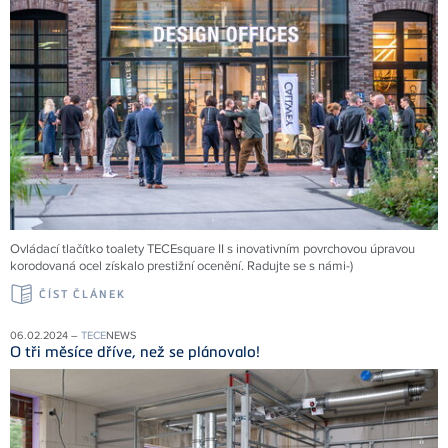
Ovládací tlačítko toalety TECEsquare II s inovativním povrchovou úpravou
korodovaná ocel získalo prestižní ocenění. Radujte se s námi-)
ČÍST ČLÁNEK
06.02.2024 –
TECE
NEWS
O tři měsíce dříve, než se plánovalo!