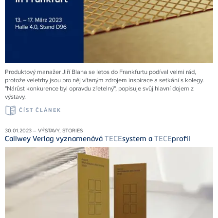
Produktový manažer Jiří Blaha se letos do Frankfurtu podíval velmi rád,
protože veletrhy jsou pro něj vítaným zdrojem inspirace a setkání s kolegy.
"Nárůst konkurence byl opravdu zřetelný", popisuje svůj hlavní dojem z
výstavy.
ČÍST ČLÁNEK
30.01.2023 – VÝSTAVY, STORIES
Callwey Verlag vyznamenává
TECE
system a
TECE
profil