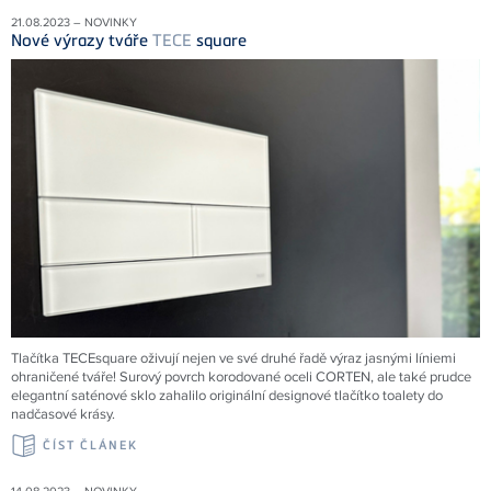
21.08.2023 – NOVINKY
Nové výrazy tváře
TECE
square
Tlačítka TECEsquare oživují nejen ve své druhé řadě výraz jasnými líniemi
ohraničené tváře! Surový povrch korodované oceli CORTEN, ale také prudce
elegantní saténové sklo zahalilo originální designové tlačítko toalety do
nadčasové krásy.
ČÍST ČLÁNEK