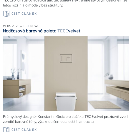
TECEsolid řada ovládacích tlačítek toalety s extrémně stylovým designem se
letos rozšířila o modely bez struktury.
ČÍST ČLÁNEK
19.05.2025 –
TECE
NEWS
Nadčasová barevná paleta
TECE
velvet
Průmyslový designér Konstantin Grcic pro tlačítka TECEvelvet prozíravě zvolil
zemité barevné tóny, výraznou černou a odstín antracitu.
ČÍST ČLÁNEK