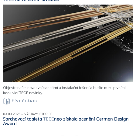
Objevte naše inovativní sanitární a instalační řešení a buďte mezi prvními,
kdo uvidí TECE novinky.
ČÍST ČLÁNEK
03.03.2025 – VÝSTAVY, STORIES
Sprchovací toaleta
TECE
neo získala ocenění German Design
Award