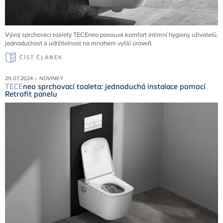
Vývoj sprchovací toalety TECEneo posouvá komfort intimní hygieny uživatelů,
jednoduchost a udržitelnost na mnohem vyšší úroveň.
ČÍST ČLÁNEK
29.07.2024 – NOVINKY
TECE
neo sprchovací toaleta: jednoduchá instalace pomocí
Retrofit panelu