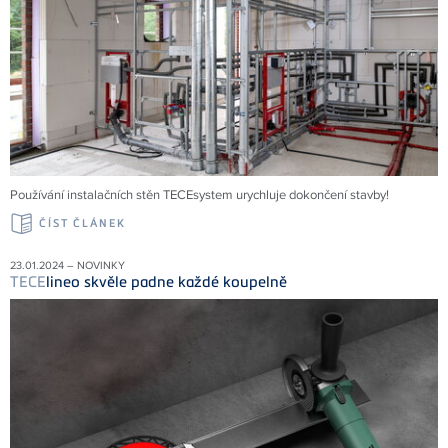
Používání instalačních stěn TECEsystem urychluje dokončení stavby!
ČÍST ČLÁNEK
23.01.2024 – NOVINKY
TECE
lineo skvěle padne každé koupelně