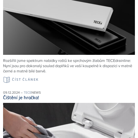
Rozšířili jsme spektrum nabídky roštů ke sprchovým žlabům
TECE
drainline:
Nyní jsou pro dokonalý soulad doplňků ve vaší koupelně k dispozici v matně
černé a matně bílé barvě.
ČÍST ČLÁNEK
09.12.2024 –
TECE
NEWS
Čištění je hračka!