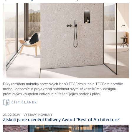
Díky rozšíření nabídky sprchových žlabů TECEdrainline a TECEdrainprofile
mohou odborníci a projektanti nabídnout svým zákazníkům v designu
prémiových koupelen individuální řešení jejich potřeb i přání.
ČÍST ČLÁNEK
26.02.2024 – VÝSTAVY, NOVINKY
Získali jsme ocenění Callwey Award "Best of Architecture"