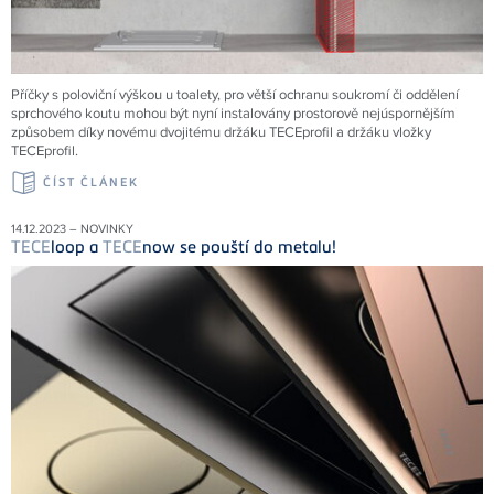
Příčky s poloviční výškou u toalety, pro větší ochranu soukromí či oddělení
sprchového koutu mohou být nyní instalovány prostorově nejúspornějším
způsobem díky novému dvojitému držáku TECEprofil a držáku vložky
TECEprofil.
ČÍST ČLÁNEK
14.12.2023 – NOVINKY
TECE
loop a
TECE
now se pouští do metalu!