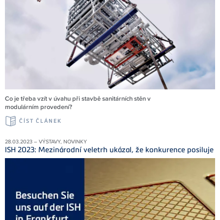
Co je třeba vzít v úvahu při stavbě sanitárních stěn v
modulárním provedení?
ČÍST ČLÁNEK
28.03.2023 – VÝSTAVY, NOVINKY
ISH 2023: Mezinárodní veletrh ukázal, že konkurence posiluje