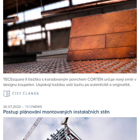
TECEsquare II tlačítko s korodovaným povrchem CORTEN určuje nový směr v
designu koupelen. Uspokojí každou vaši touhu po autenticitě a originalitě.
ČÍST ČLÁNEK
20.07.2023 –
TECE
NEWS
Postup plánování montovaných instalačních stěn