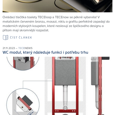
Ovládací tlačítka toalety TECEloop a TECEnow se pěkně vybarvila! V
metalickém červeném bronzu, mosazi, niklu a grafitu perfektně zapadají do
moderních stylových koupelen, které neslevují ze špičkového designu a
přitom mají skromnější rozpočet.
ČÍST ČLÁNEK
21.11.2023 –
TECE
NEWS
WC modul, který následuje funkci i potřebu trhu