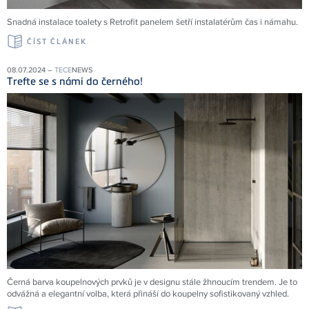
Snadná instalace toalety s Retrofit panelem šetří instalatérům čas i námahu.
ČÍST ČLÁNEK
08.07.2024 –
TECE
NEWS
Trefte se s námi do černého!
Černá barva koupelnových prvků je v designu stále žhnoucím trendem. Je to
odvážná a elegantní volba, která přináší do koupelny sofistikovaný vzhled.