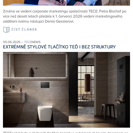
Změna ve vedení corporate marketingu společnosti
TECE
: Petra Bischof po
více než deseti letech předala k 1. červenci 2026 vedení marketingového
oddělení svému nástupci Denisi Gesslerovi.
ČÍST ČLÁNEK
05.06.2025 –
TECE
NEWS
EXTRÉMNĚ STYLOVÉ TLAČÍTKO TEĎ I BEZ STRUKTURY