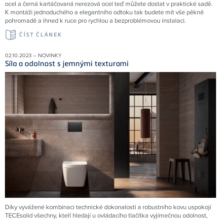
ocel a černá kartáčovaná nerezová ocel teď můžete dostat v praktické sadě.
K montáži jednoduchého a elegantního odtoku tak budete mít vše pěkně
pohromadě a ihned k ruce pro rychlou a bezproblémovou instalaci.
ČÍST ČLÁNEK
02.10.2023 – NOVINKY
Síla a odolnost s jemnými texturami
Díky vyvážené kombinaci technické dokonalosti a robustního kovu uspokojí
TECEsolid všechny, kteří hledají u ovládacího tlačítka vyjímečnou odolnost,