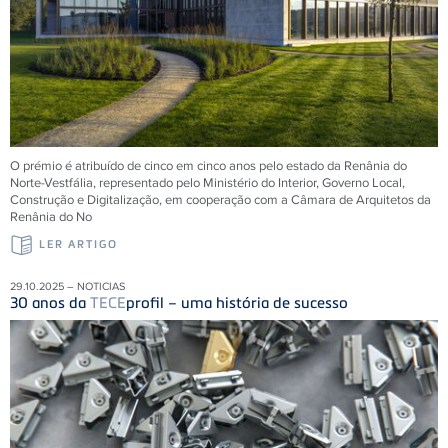
O prémio é atribuído de cinco em cinco anos pelo estado da Renânia do
Norte-Vestfália, representado pelo Ministério do Interior, Governo Local,
Construção e Digitalização, em cooperação com a Câmara de Arquitetos da
Renânia do No
LER ARTIGO
29.10.2025 – NOTICIAS
30 anos da
TECE
profil – uma história de sucesso