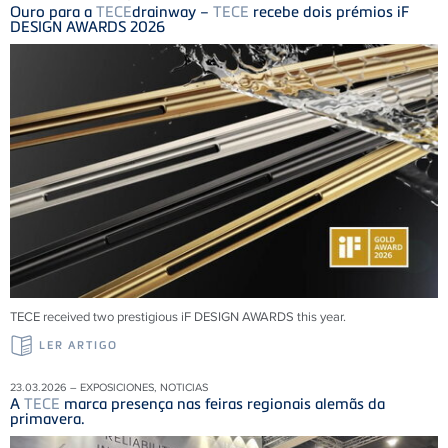
Ouro para a
TECE
drainway –
TECE
recebe dois prémios iF
DESIGN AWARDS 2026
TECE received two prestigious iF DESIGN AWARDS this year.
LER ARTIGO
23.03.2026 – EXPOSICIONES, NOTICIAS
A
TECE
marca presença nas feiras regionais alemãs da
primavera.