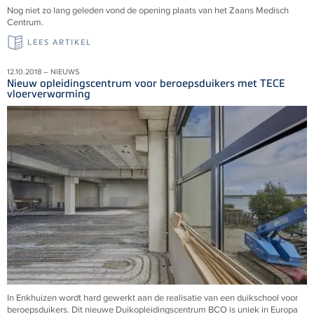
Nog niet zo lang geleden vond de opening plaats van het Zaans Medisch
Centrum.
LEES ARTIKEL
12.10.2018 – NIEUWS
Nieuw opleidingscentrum voor beroepsduikers met TECE
vloerverwarming
In Enkhuizen wordt hard gewerkt aan de realisatie van een duikschool voor
beroepsduikers. Dit nieuwe Duikopleidingscentrum BCO is uniek in Europa