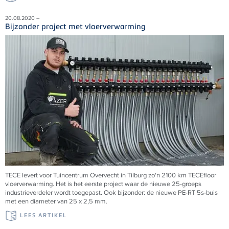
20.08.2020 –
Bijzonder project met vloerverwarming
TECE levert voor Tuincentrum Overvecht in Tilburg zo'n 2100 km TECEfloor
vloerverwarming. Het is het eerste project waar de nieuwe 25-groeps
industrieverdeler wordt toegepast. Ook bijzonder: de nieuwe PE-RT 5s-buis
met een diameter van 25 x 2,5 mm.
LEES ARTIKEL