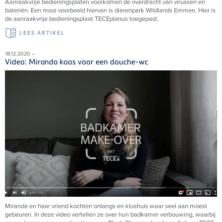
Aanraakvrije bedieningsplaten voorkomen de overdracht van virussen en
bateriën. Een mooi voorbeeld hiervan is dierenpark Wildlands Emmen. Hier is
de aanraakvrije bedieningsplaat TECEplanus toegepast.
LEES ARTIKEL
18.12.2020 –
Video: Miranda koos voor een douche-wc
Miranda en haar vriend kochten onlangs en klushuis waar veel aan moest
gebeuren. In deze video vertellen ze over hun badkamer verbouwing, waarbij