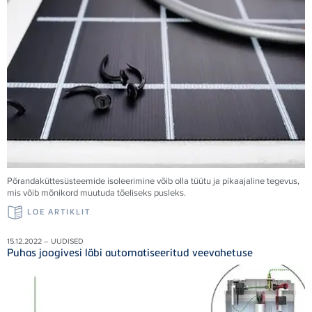
Põrandaküttesüsteemide isoleerimine võib olla tüütu ja pikaajaline tegevus,
mis võib mõnikord muutuda tõeliseks pusleks.
LOE ARTIKLIT
15.12.2022 – UUDISED
Puhas joogivesi läbi automatiseeritud veevahetuse