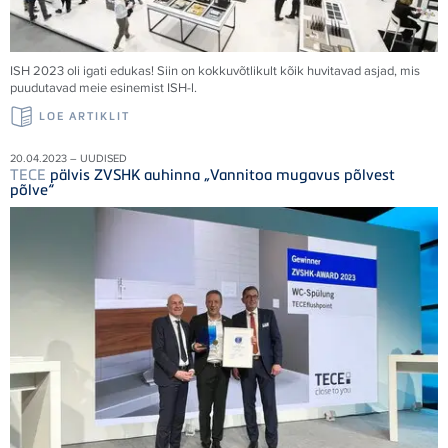
ISH 2023 oli igati edukas! Siin on kokkuvõtlikult kõik huvitavad asjad, mis
puudutavad meie esinemist ISH-l.
LOE ARTIKLIT
20.04.2023 – UUDISED
TECE
pälvis ZVSHK auhinna „Vannitoa mugavus põlvest
põlve“