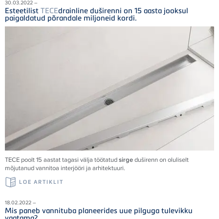
30.03.2022 –
Esteetilist
TECE
drainline duširenni on 15 aasta jooksul
paigaldatud põrandale miljoneid kordi.
TECE
poolt 15 aastat tagasi välja töötatud
sirge
duširenn on oluliselt
mõjutanud vannitoa interjööri ja arhitektuuri.
LOE ARTIKLIT
18.02.2022 –
Mis paneb vannituba planeerides uue pilguga tulevikku
vaatama?