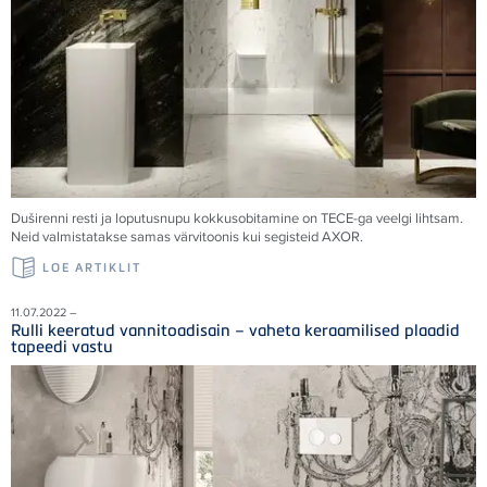
Duširenni resti ja loputusnupu kokkusobitamine on
TECE
-ga veelgi lihtsam.
Neid valmistatakse samas värvitoonis kui segisteid AXOR.
LOE ARTIKLIT
11.07.2022 –
Rulli keeratud vannitoadisain – vaheta keraamilised plaadid
tapeedi vastu