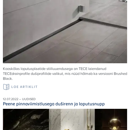
Kooskõlas loputusplaatide stiiliuuendusega on
TECE
laiendanud
TECE
drainprofile dušiprofiilide valikut, mis nüüd hõlmab ka versiooni Brushed
Black.
LOE ARTIKLIT
12.07.2022 – UUDISED
Peene pinnaviimistlusega duširenn ja loputusnupp