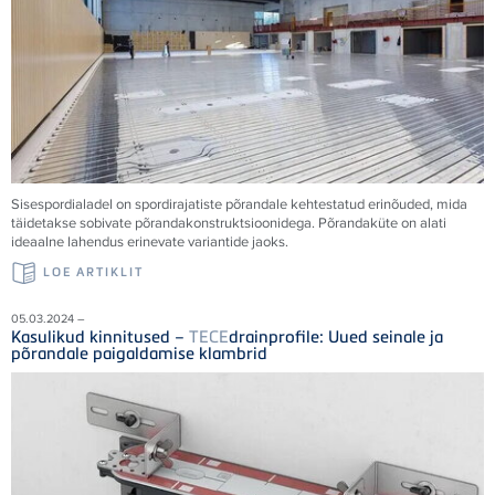
Sisespordialadel on spordirajatiste põrandale kehtestatud erinõuded, mida
täidetakse sobivate põrandakonstruktsioonidega. Põrandaküte on alati
ideaalne lahendus erinevate variantide jaoks.
LOE ARTIKLIT
05.03.2024 –
Kasulikud kinnitused –
TECE
drainprofile: Uued seinale ja
põrandale paigaldamise klambrid