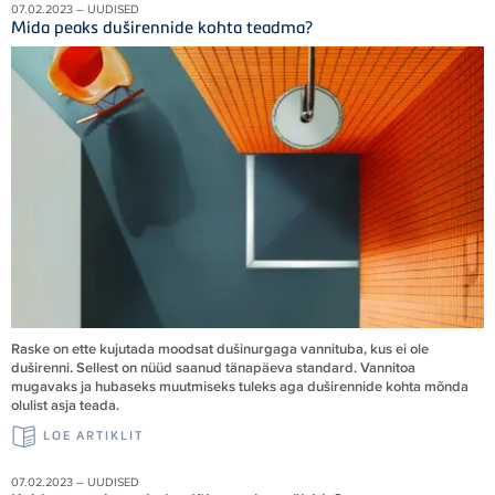
07.02.2023 – UUDISED
Mida peaks duširennide kohta teadma?
Raske on ette kujutada moodsat dušinurgaga vannituba, kus ei ole
duširenni. Sellest on nüüd saanud tänapäeva standard. Vannitoa
mugavaks ja hubaseks muutmiseks tuleks aga duširennide kohta mõnda
olulist asja teada.
LOE ARTIKLIT
07.02.2023 – UUDISED