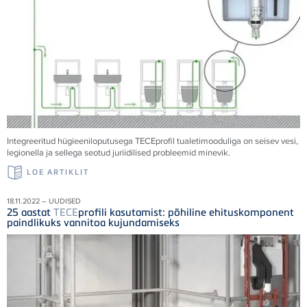
Integreeritud hügieeniloputusega
TECE
profil tualetimooduliga on seisev vesi,
legionella ja sellega seotud juriidilised probleemid minevik.
LOE ARTIKLIT
18.11.2022 – UUDISED
25 aastat
TECE
profili kasutamist: põhiline ehituskomponent
paindlikuks vannitoa kujundamiseks