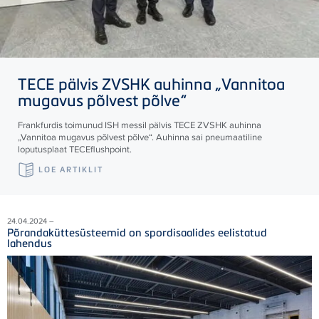
TECE
pälvis ZVSHK auhinna „Vannitoa
mugavus põlvest põlve“
Frankfurdis toimunud ISH messil pälvis
TECE
ZVSHK auhinna
„Vannitoa mugavus põlvest põlve“. Auhinna sai pneumaatiline
loputusplaat
TECE
flushpoint.
LOE ARTIKLIT
24.04.2024 –
Põrandaküttesüsteemid on spordisaalides eelistatud
lahendus