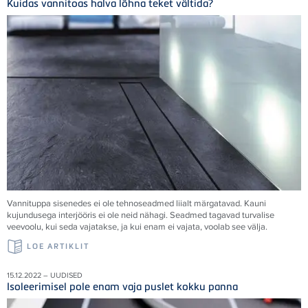
Kuidas vannitoas halva lõhna teket vältida?
Vannituppa sisenedes ei ole tehnoseadmed liialt märgatavad. Kauni
kujundusega interjööris ei ole neid nähagi. Seadmed tagavad turvalise
veevoolu, kui seda vajatakse, ja kui enam ei vajata, voolab see välja.
LOE ARTIKLIT
15.12.2022 – UUDISED
Isoleerimisel pole enam vaja puslet kokku panna