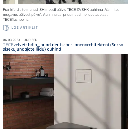
Frankfurdis toimunud ISH messil pälvis
TECE
ZVSHK auhinna „Vannitoa
mugavus põlvest põlve“. Auhinna sai pneumaatiline loputusplaat
TECE
flushpoint.
LOE ARTIKLIT
06.03.2023 – UUDISED
TECE
velvet: bdia_bund deutscher innenarchitekteni (Saksa
sisekujundajate liidu) auhind