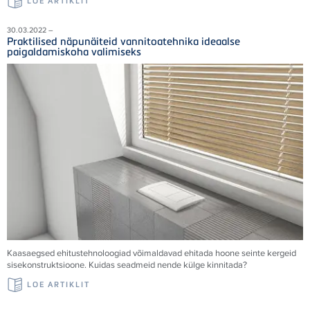
LOE ARTIKLIT
30.03.2022 –
Praktilised näpunäiteid vannitoatehnika ideaalse
paigaldamiskoha valimiseks
Kaasaegsed ehitustehnoloogiad võimaldavad ehitada hoone seinte kergeid
sisekonstruktsioone. Kuidas seadmeid nende külge kinnitada?
LOE ARTIKLIT