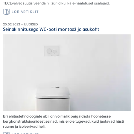
TECE
velvet suutis veenda nii žüriid kui ka e-hääletusel osalejaid
.
LOE ARTIKLIT
20.02.2023 – UUDISED
Seinakinnitusega WC-poti montaaž ja asukoht
Eri ehitustehnoloogiate abil on võimalik paigaldada hoonetesse
kergkonstruktsioonidest seinad, mis ei ole tugevad, kuid jaotavad hästi
ruume ja isoleerivad heli.