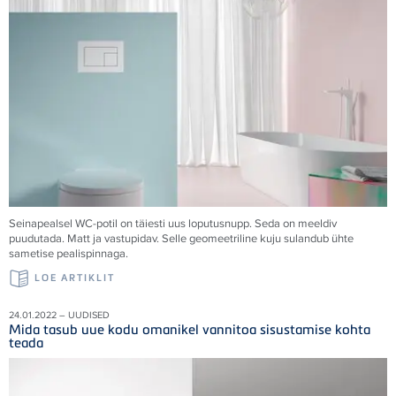
Seinapealsel WC-potil on täiesti uus loputusnupp. Seda on meeldiv
puudutada. Matt ja vastupidav. Selle geomeetriline kuju sulandub ühte
sametise pealispinnaga.
LOE ARTIKLIT
24.01.2022 – UUDISED
Mida tasub uue kodu omanikel vannitoa sisustamise kohta
teada