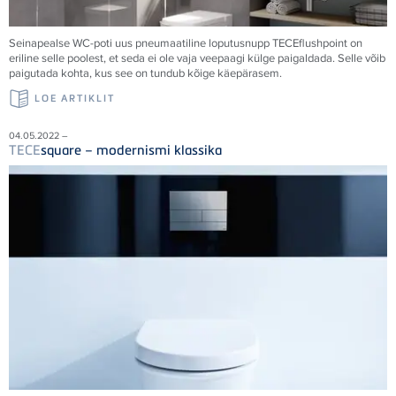
Seinapealse WC-poti uus pneumaatiline loputusnupp
TECE
flushpoint on
eriline selle poolest, et seda ei ole vaja veepaagi külge paigaldada. Selle võib
paigutada kohta, kus see on tundub kõige käepärasem.
LOE ARTIKLIT
04.05.2022 –
TECE
square – modernismi klassika