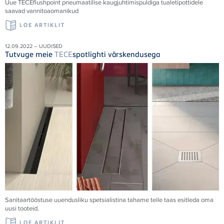
Uue
TECE
flushpoint pneumaatilise kaugjuhtimispuldiga tualetipottidele
saavad vannitoaomanikud
LOE ARTIKLIT
12.09.2022 – UUDISED
Tutvuge meie
TECE
spotlighti värskendusega
Sanitaartööstuse uuendusliku spetsialistina tahame teile taas esitleda oma
uusi tooteid.
LOE ARTIKLIT