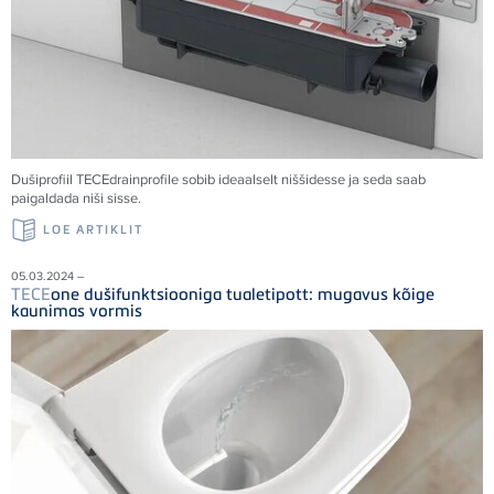
Dušiprofiil
TECE
drainprofile sobib ideaalselt niššidesse ja seda saab
paigaldada niši sisse.
LOE ARTIKLIT
05.03.2024 –
TECE
one dušifunktsiooniga tualetipott: mugavus kõige
kaunimas vormis