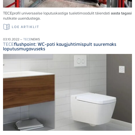
TECE
profil universaalse loputuskastiga tualetimoodulit täiendati
aasta tagasi
nutikate uuendustega.
LOE ARTIKLIT
03.10.2022 –
TECE
NEWS
TECE
flushpoint: WC-poti kaugjuhtimispult suuremaks
loputusmugavuseks