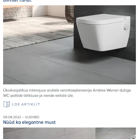
Üksikasjalikus intervjuus arutleb vannitoaplaneerija Andrea Werner dušiga
WC-pottide tähtsuse ja nende eeliste üle.
LOE ARTIKLIT
08.08.2022 – UUDISED
Nüüd ka elegantne must