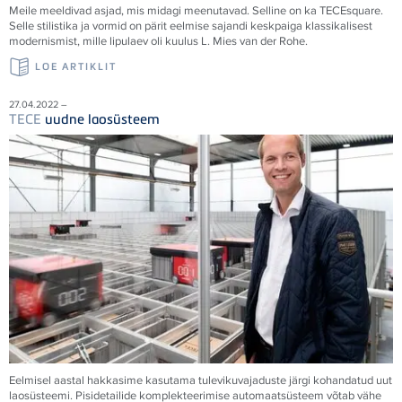
Meile meeldivad asjad, mis midagi meenutavad. Selline on ka
TECE
square.
Selle stilistika ja vormid on pärit eelmise sajandi keskpaiga klassikalisest
modernismist, mille lipulaev oli kuulus L. Mies van der Rohe.
LOE ARTIKLIT
27.04.2022 –
TECE
uudne laosüsteem
Eelmisel aastal hakkasime kasutama tulevikuvajaduste järgi kohandatud uut
laosüsteemi. Pisidetailide komplekteerimise automaatsüsteem võtab vähe