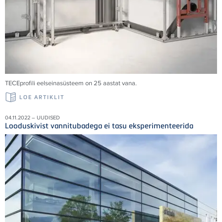
TECE
profili eelseinasüsteem on 25 aastat vana.
LOE ARTIKLIT
04.11.2022 – UUDISED
Looduskivist vannitubadega ei tasu eksperimenteerida