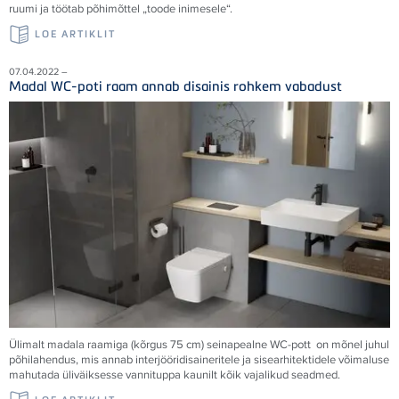
ruumi ja töötab põhimõttel „toode inimesele“.
LOE ARTIKLIT
07.04.2022 –
Madal WC-poti raam annab disainis rohkem vabadust
Ülimalt madala raamiga (kõrgus 75 cm) seinapealne WC-pott on mõnel juhul
põhilahendus, mis annab interjööridisaineritele ja sisearhitektidele võimaluse
mahutada üliväiksesse vannituppa kaunilt kõik vajalikud seadmed.