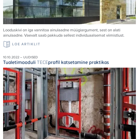
Looduskivi on iga vannitoa ainulaadne müügiargument, sest on alati
ainulaadne. Vaevalt saab pakkuda sellest individuaalsemat viimistlust.
LOE ARTIKLIT
10.10.2022 – UUDISED
Tualetimooduli
TECE
profil katsetamine praktikas