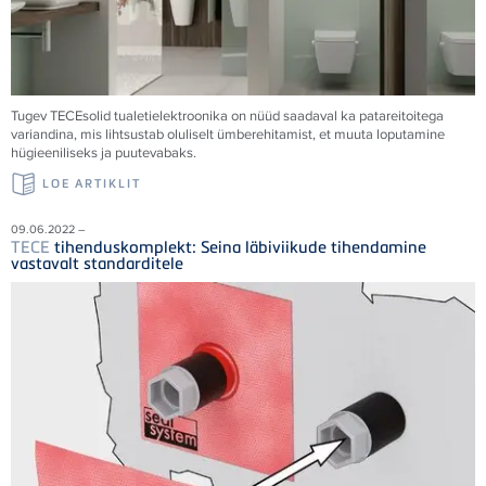
Tugev
TECE
solid tualetielektroonika on nüüd saadaval ka patareitoitega
variandina, mis lihtsustab oluliselt ümberehitamist, et muuta loputamine
hügieeniliseks ja puutevabaks.
LOE ARTIKLIT
09.06.2022 –
TECE
tihenduskomplekt: Seina läbiviikude tihendamine
vastavalt standarditele