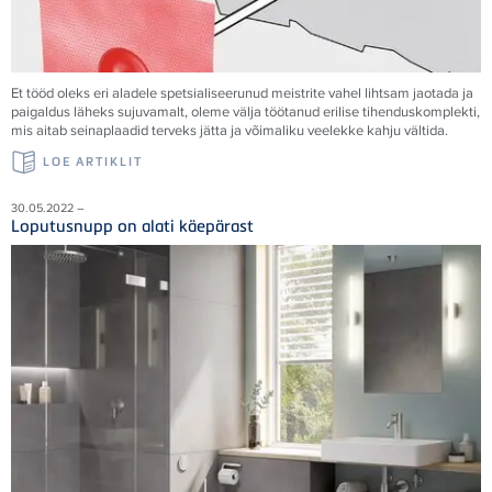
Et tööd oleks eri aladele spetsialiseerunud meistrite vahel lihtsam jaotada ja
paigaldus läheks sujuvamalt, oleme välja töötanud erilise tihenduskomplekti,
mis aitab seinaplaadid terveks jätta ja võimaliku veelekke kahju vältida.
LOE ARTIKLIT
30.05.2022 –
Loputusnupp on alati käepärast