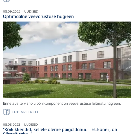
08.09.2022 – UUDISED
Optimaalne veevarustuse hügieen
Ennetava tervishoiu põhikomponent on veevarustuse laitmatu hügieen.
LOE ARTIKLIT
08.08.2022 – UUDISED
"Kõik kliendid, kellele oleme paigaldanud
TECE
one'i, on
ülimalt rahul."