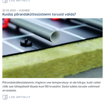
LOE ARTIKLIT
20.02.2023 – UUDISED
Kuidas põrandaküttesüsteemi torusid valida?
Põrandaküttesüsteemis ringleva vee temperatuur ei ole kõrge, kuid vahel
võib see lühiajaliselt tõusta kuni 90 kraadini. Seda tuleks torude valimisel
arvestada.
LOE ARTIKLIT