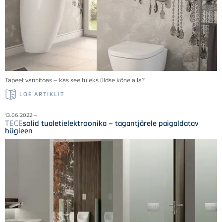
Tapeet vannitoas – kas see tuleks üldse kõne alla?
LOE ARTIKLIT
13.06.2022 –
TECE
solid tualetielektroonika – tagantjärele paigaldatav
hügieen