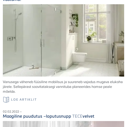
Vanusega väheneb füüsiline mobiilsus ja suureneb vajadus mugava elukoha
järele. Sellepärast soovitataksegi vannituba planeerides homse peale
mõelda.
LOE ARTIKLIT
02.02.2022 –
Maagiline puudutus –loputusnupp
TECE
velvet