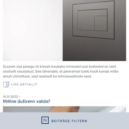
Suurem osa praegu nii kiiresti kaubaks minevaid uusi kortereid on vaid
osaliselt sisustatud. See tähendab, et pererahval tuleb hoolt kanda mitte
ainult viimistluse, vaid osaliselt ka tehnoseadmete eest.
LOE ARTIKLIT
14.01.2022 –
Milline duširenn valida?
BEITRÄGE FILTERN