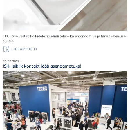
TECE
one vastab kõikidele nõudmistele – ka ergonoomika ja tänapäevasuse
suhtes
LOE ARTIKLIT
20.04.2023 –
ISH: Isiklik kontakt jääb asendamatuks!