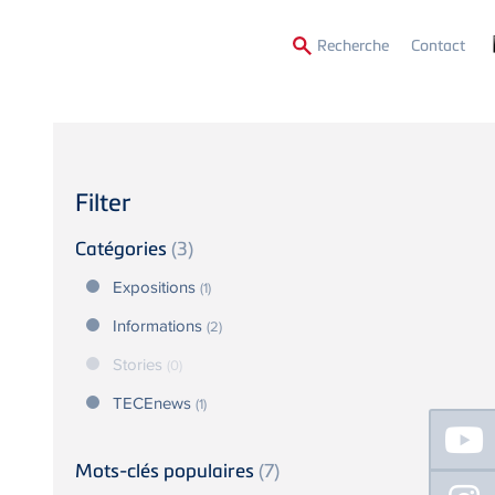
Secon
Recherche
Contact
Menu
Filter
Catégories
(3)
Expositions
(1)
Informations
(2)
Stories
(0)
TECEnews
(1)
Floating
Sidebar
Mots-clés populaires
(7)