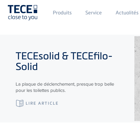
Main
Produits
Service
Actualités
Menü
1
Skip to main content
TECE
solid &
TECE
filo-
Solid
La plaque de déclenchement, presque trop belle
pour les toilettes publics.
LIRE ARTICLE