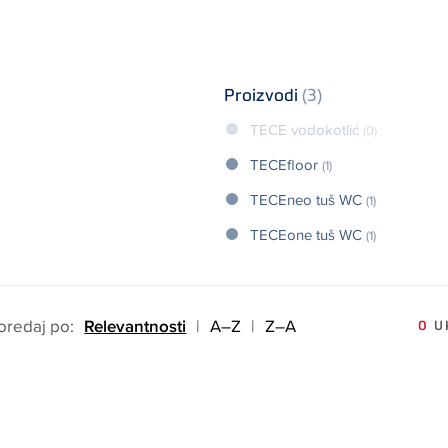
Proizvodi
(3)
TECE vodokotlić
(0)
TECEfloor
(1)
TECEneo tuš WC
(1)
TECEone tuš WC
(1)
oredaj po:
Relevantnosti
|
A–Z
|
Z–A
0
UK