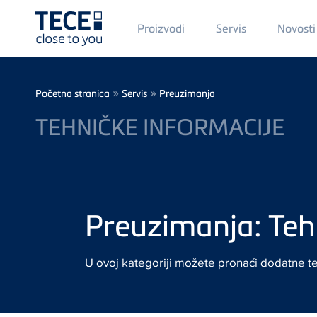
Main
Proizvodi
Servis
Novosti
Menü
1
Skip to main content
Breadcrumb
»
»
Početna stranica
Servis
Preuzimanja
TEHNIČKE INFORMACIJE
Preuzimanja: Teh
U ovoj kategoriji možete pronaći dodatne t