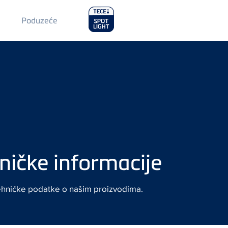
Main
Poduzeće
Menu
2
ničke informacije
ehničke podatke o našim proizvodima.