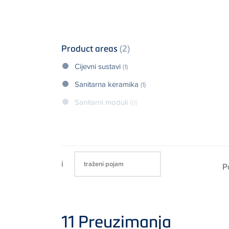
Product areas
(2)
Cijevni sustavi
(1)
Sanitarna keramika
(1)
Sanitarni moduli
(0)
i
P
11
Preuzimanja