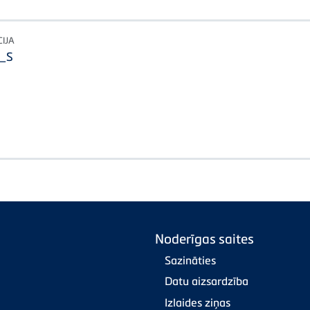
IJA
t_S
Noderīgas saites
Sazināties
Datu aizsardzība
Izlaides ziņas