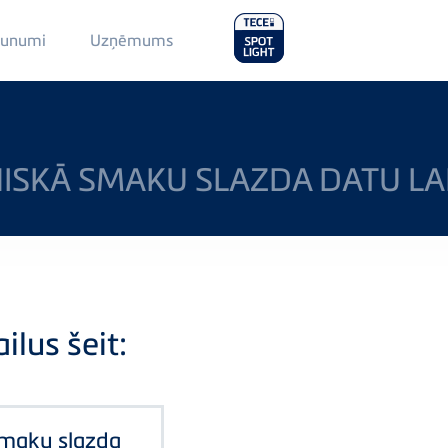
Main
aunumi
Uzņēmums
Menu
2
ISKĀ SMAKU SLAZDA DATU L
ilus šeit:
smaku slazda