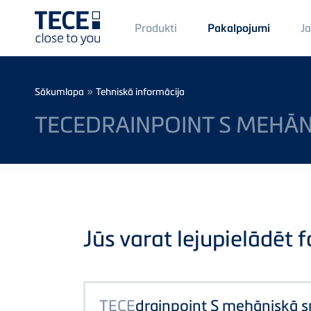
Main
Produkti
J
Pakalpojumi
Menü
1
Skip to main content
Breadcrumb
»
Sākumlapa
Tehniskā informācija
TECEDRAINPOINT S MEHĀN
Jūs varat lejupielādēt fa
TECE
drainpoint S mehāniskā 