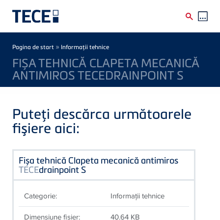
Skip to main content
Breadcrumb
»
Pagina de start
Informaţii tehnice
FIȘA TEHNICĂ CLAPETA MECANICĂ
ANTIMIROS TECEDRAINPOINT S
Puteţi descărca următoarele
fişiere aici:
Fișa tehnică Clapeta mecanică antimiros
TECE
drainpoint S
Categorie:
Informaţii tehnice
Dimensiune fişier:
40.64 KB