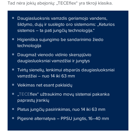
Tad nėra jokių abejonių: „TECEflex“ yra tikroji klasika.
Daugiasluoksnis vamzdis geriamojo vandens,
šildymo, dujų ir suslėgto oro sistemoms: „Keturios
sistemos – ta pati jungčių technologija.“
Higieniška sujungimo be sandarinimo žiedo
technologija
Daugmaž vienodo vidinio skerspjūvio
daugiasluoksniai vamzdžiai ir jungtys
Tvirtų sienelių, lenkimui atsparūs daugiasluoksniai
vamzdžiai – nuo 14 iki 63 mm
Veikimas net esant paklaidų
„
TECE
flex“ užtraukimo movų sistemai pakanka
paprastų įrankių
Platus jungčių pasirinkimas, nuo 14 iki 63 mm
Pigesnė alternatyva – PPSU jungtis, 16–40 mm