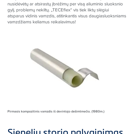
nusidėvėtų ar atsirastų įbrėžimų per visą aliuminio sluoksnio
gylį, problemų nekiltų. „TECEflex“ vis tiek liktų slėgiui
atsparus vidinis vamzdis, atitinkantis visus daugiasluoksniams
vamzdžiams keliamus reikalavimus!
Pirmasis kompozitinis vamzdis iš devintojo dešimtmečio. (1980m.)
Sienelių storio palyginimas