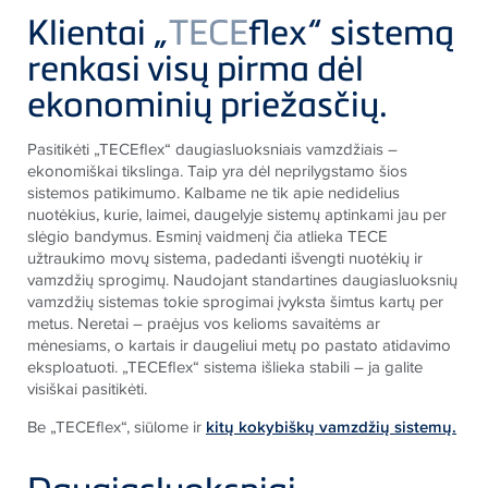
Klientai „
TECE
flex“ sistemą
renkasi visų pirma dėl
ekonominių priežasčių.
Pasitikėti „TECEflex“ daugiasluoksniais vamzdžiais –
ekonomiškai tikslinga. Taip yra dėl neprilygstamo šios
sistemos patikimumo. Kalbame ne tik apie nedidelius
nuotėkius, kurie, laimei, daugelyje sistemų aptinkami jau per
slėgio bandymus. Esminį vaidmenį čia atlieka TECE
užtraukimo movų sistema, padedanti išvengti nuotėkių ir
vamzdžių sprogimų. Naudojant standartines daugiasluoksnių
vamzdžių sistemas tokie sprogimai įvyksta šimtus kartų per
metus. Neretai – praėjus vos kelioms savaitėms ar
mėnesiams, o kartais ir daugeliui metų po pastato atidavimo
eksploatuoti. „TECEflex“ sistema išlieka stabili – ja galite
visiškai pasitikėti.
Be „TECEflex“, siūlome ir
kitų kokybiškų vamzdžių sistemų.