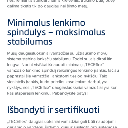
nes, remiantis standartinėmis kreivėmis, trūkimo būtų buvę
galima tikėtis tik po daugiau nei šimto metų.
Minimalus lenkimo
spindulys – maksimalus
stabilumas
Mūsų daugiasluoksniai vamzdžiai su užtraukimo movų
sistema stebina lanksčiu stabilumu. Todėl su jais dirbti itin
lengva. Norint visiškai išnaudoti minimalų „TECEflex“
vamzdžio lenkimo spindulį reikalingas lenkimo įrankis, tačiau
paprastai šie vamzdžiai lankstomi tiesiog nykščiu. Taigi
vienintelis įrankis, kurio prireiks kasdieniam darbui, yra
nykštys, nes „TECEflex“ daugiasluoksniai vamzdžiai yra kur
kas atsparesni lenkimui. Pabandykite patys!
Išbandyti ir sertifikuoti
„TECEflex“ daugiasluoksniai vamzdžiai gali būti naudojami
geriamojo vandens, šildymo, dujų ir suslėgto oro sistemose.