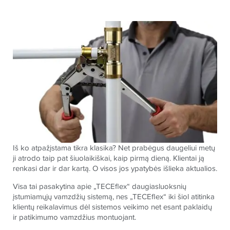
Iš ko atpažįstama tikra klasika? Net prabėgus daugeliui metų
ji atrodo taip pat šiuolaikiškai, kaip pirmą dieną. Klientai ją
renkasi dar ir dar kartą. O visos jos ypatybės išlieka aktualios.
Visa tai pasakytina apie „TECEflex“ daugiasluoksnių
įstumiamųjų vamzdžių sistemą, nes „TECEflex“ iki šiol atitinka
klientų reikalavimus dėl sistemos veikimo net esant paklaidų
ir patikimumo vamzdžius montuojant.