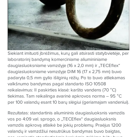
Siekiant imituoti įbrėžimus, kurų gali atsirasti statybvietėje, per
laboratorinį bandymą komerciniame aliumininiame
daugiasluoksniame vamzdyje (16 x 2,0 mm) ir „TECEflex“
daugiasluoksniame vamzdyje DIM 16 (17 x 2,75 mm) buvo
padaryta 0,5 mm gylio išilginių rėžių. Po to buvo atliekamas
valkšnumo bandymas pagal standarto ISO 10508
reikalavimus: II paskirties klasė: karšto vandens (70 °C)
tiekimas. Tam reikalinga avarinė apkrovos norma – 95 °C
per 100 valandų esant 10 barų slėgiui (geriamajam vandeniui).
Rezultatas: standartinis aliumininis daugiasluoksnis vamzdis
vos po 4:09 val. sprogo, o „TECEflex“ daugiasluoksnis
vamzdis apkrovą atlaikė be jokių problemų. Praėjus 1200
valandų ir vamzdžiui nesutrūkus bandymas buvo baigtas,