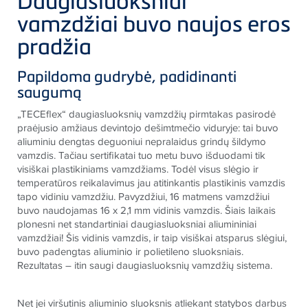
Daugiasluoksniai
vamzdžiai buvo naujos eros
pradžia
Papildoma gudrybė, padidinanti
saugumą
„TECEflex“ daugiasluoksnių vamzdžių pirmtakas pasirodė
praėjusio amžiaus devintojo dešimtmečio viduryje: tai buvo
aliuminiu dengtas deguoniui nepralaidus grindų šildymo
vamzdis. Tačiau sertifikatai tuo metu buvo išduodami tik
visiškai plastikiniams vamzdžiams. Todėl visus slėgio ir
temperatūros reikalavimus jau atitinkantis plastikinis vamzdis
tapo vidiniu vamzdžiu. Pavyzdžiui, 16 matmens vamzdžiui
buvo naudojamas 16 x 2,1 mm vidinis vamzdis. Šiais laikais
plonesni net standartiniai daugiasluoksniai aliumininiai
vamzdžiai! Šis vidinis vamzdis, ir taip visiškai atsparus slėgiui,
buvo padengtas aliuminio ir polietileno sluoksniais.
Rezultatas – itin saugi daugiasluoksnių vamzdžių sistema.
Net jei viršutinis aliuminio sluoksnis atliekant statybos darbus