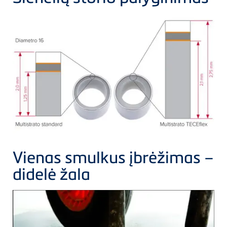
Vienas smulkus įbrėžimas –
didelė žala