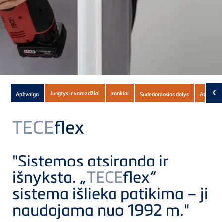
Subnavigation
‹
Jungtys ir vamzdžiai
Įrankiai
Apžvalga
Sudedamosios dalys
Atsisiun
of
current
TECE
flex
Product
"Sistemos atsiranda ir
išnyksta. „
TECE
flex“
sistema išlieka patikima – ji
naudojama nuo 1992 m."