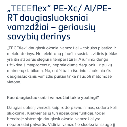
„
TECE
flex“ PE-Xc/ Al/PE-
RT daugiasluoksniai
vamzdžiai – geriausių
savybių derinys
„TECEflex“ daugiasluoksniai vamzdžiai – tobulas plastiko ir
metalo derinys. Net elektronų pluoštu susietas vidinis įdėklas
yra itin atsparus slėgiui ir temperatūrai. Aliuminio danga
užtikrina šimtaprocentinį nepralaidumą deguoniui ir puikų
matmenų stabilumą. Na, o dėl balto išorinio sluoksnio šis
daugiasluoksnis vamzdis puikiai tinka naudoti matomose
vietose.
Kuo daugiasluoksniai vamzdžiai tokie ypatingi?
Daugiasluoksnį vamzdį, kaip rodo pavadinimas, sudaro keli
sluoksniai. Kiekvienas jų turi apsauginę funkciją, todėl
bendroje sistemoje daugiasluoksniai vamzdžiai yra
nepaprastai patvarūs. Vidiniai vamzdžio sluoksniai saugo jį