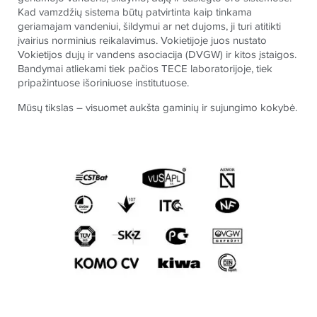
Kad vamzdžių sistema būtų patvirtinta kaip tinkama
geriamajam vandeniui, šildymui ar net dujoms, ji turi atitikti
įvairius norminius reikalavimus. Vokietijoje juos nustato
Vokietijos dujų ir vandens asociacija (DVGW) ir kitos įstaigos.
Bandymai atliekami tiek pačios TECE laboratorijoje, tiek
pripažintuose išoriniuose institutuose.
Mūsų tikslas – visuomet aukšta gaminių ir sujungimo kokybė.