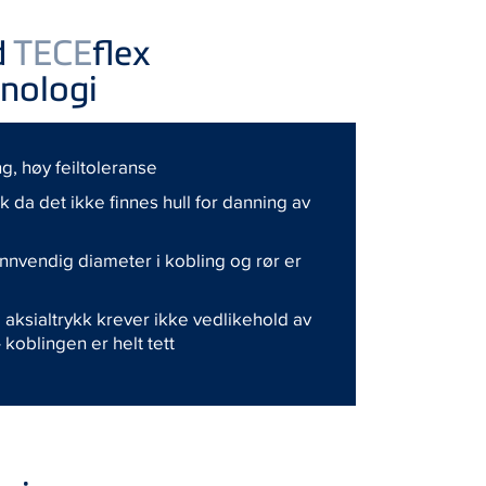
d
TECE
flex
knologi
ng, høy feiltoleranse
k da det ikke finnes hull for danning av
 innvendig diameter i kobling og rør er
 aksialtrykk krever ikke vedlikehold av
– koblingen er helt tett