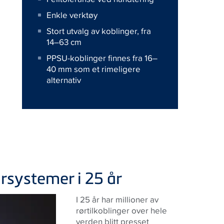
Enkle verktøy
Stort utvalg av koblinger, fra
14–63 cm
PPSU-koblinger finnes fra 16–
40 mm som et rimeligere
alternativ
rørsystemer i 25 år
I 25 år har millioner av
rørtilkoblinger over hele
verden blitt presset