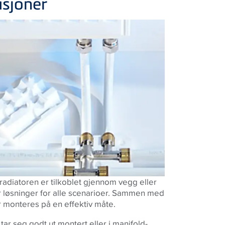
asjoner
 radiatoren er tilkoblet gjennom vegg eller
r løsninger for alle scenarioer. Sammen med
r monteres på en effektiv måte.
ar seg godt ut montert eller i manifold-