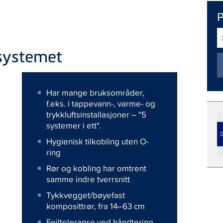
S
rsystemet
Har mange bruksområder,
f.eks. i tappevann-, varme- og
trykkluftsinstallasjoner – "5
systemer i ett".
Hygienisk tilkobling uten O-
ring
Rør og kobling har omtrent
samme indre tverrsnitt
Tykkvegget/bøyefast
komposittrør, fra 14–63 cm
Feiltoleranse ved håndtering