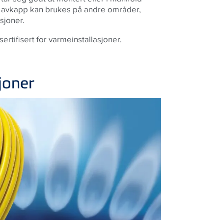
ler avkapp kan brukes på andre områder,
asjoner.
rtifisert for varmeinstallasjoner.
joner