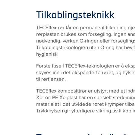
Tilkoblingsteknikk
TECEflex-rør får en permanent tilkobling gj
rørplasten brukes som forsegling. Ingen an
nødvendig, verken O-ringer eller forsegling
Tilkoblingsteknologien uten O-ring har høy 
hygienisk
Første fase i TECEflex-teknologien er å eks
skyves inn i det ekspanderte røret, og hyls
til rørflensen.
TECEflex komposittrør er utstyrt med et in
Xc-rør. PE-Xc-plast har en spesielt sterk min
materialet i det utvidede røret krymper til
Trykkhylsen gir ytterligere sikring av tilkobl