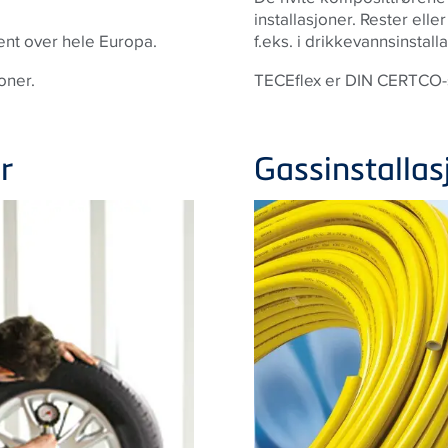
installasjoner. Rester el
ent over hele Europa.
f.eks. i drikkevannsinstall
oner.
TECEflex er DIN CERTCO-se
r
Gassinstallas