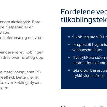
Fordelene ve
tilkoblingste
ennom aksialtrykk. Bare
dre hjelpemidler er
stape.
tilkobling uten O-ri
feiltoleranse og er svært
er spesielt hygienis
vannansamlinger
pandere røret. Koblingen
en dras over røret og opp
lavt trykktap siden
nesten den samme
teknologi basert på
dre metallomspunnet PE-
trykkhylsen i front 
neeffekt. Dette gjør at
bake over koblingsdysen.
ingen.