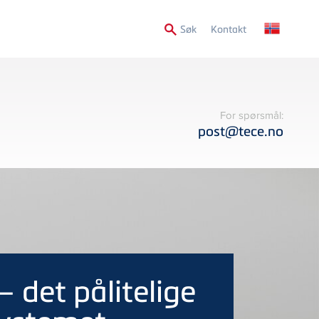
Secondary
Søk
Kontakt
Menu
For spørsmål:
post@tece.no
 – det pålitelige