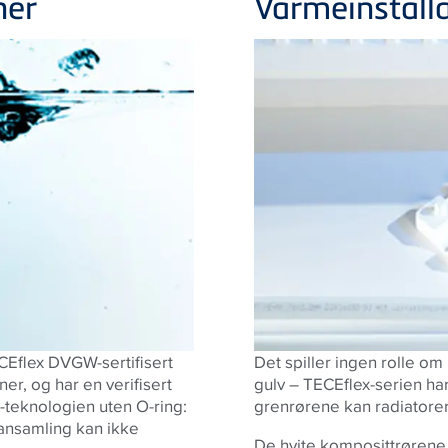
ner
Varmeinstall
ECEflex DVGW-sertifisert
Det spiller ingen rolle om
er, og har en verifisert
gulv – TECEflex-serien ha
kk-teknologien uten O-ring:
grenrørene kan radiatore
ansamling kan ikke
De hvite komposittrørene t