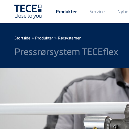
Main
Service
Nyhe
Produkter
Menü
1
Skip to main content
Breadcrumb
»
»
Startside
Produkter
Rørsystemer
Pressrørsystem TECEflex