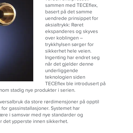
sammen med TECEflex,
basert på det samme
uendrede prinsippet for
aksialtrykk: Røret
ekspanderes og skyves
over koblingen –
trykkhylsen sørger for
sikkerhet hele veien.
Ingenting har endret seg
når det gjelder denne
underliggende
teknologien siden
TECEflex ble introdusert på
nom stadig nye produkter i serien.
niversalbruk da store rørdimensjoner på opptil
for gassinstallasjoner. Systemet har
være i samsvar med nye standarder og
or det ypperste innen sikkerhet.