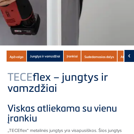
Subnavigation
‹
Jungtys ir vamzdžiai
Įrankiai
Apžvalga
Sudedamosios dalys
Atsisiun
of
current
TECE
flex – jungtys ir
Product
vamzdžiai
Viskas atliekama su vienu
įrankiu
„TECEflex“ metalinės jungtys yra visapusiškos. Šios jungtys