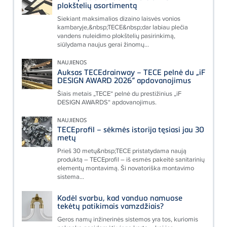
plokštelių asortimentą
Siekiant maksimalios dizaino laisvės vonios
kambaryje,&nbsp;TECE&nbsp;dar labiau plečia
vandens nuleidimo plokštelių pasirinkimą,
siūlydama naujus gerai žinomų...
NAUJIENOS
Auksas TECEdrainway – TECE pelnė du „iF
DESIGN AWARD 2026“ apdovanojimus
Šiais metais „TECE“ pelnė du prestižinius „iF
DESIGN AWARDS“ apdovanojimus.
NAUJIENOS
TECEprofil – sėkmės istorija tęsiasi jau 30
metų
Prieš 30 metų&nbsp;TECE pristatydama naują
produktą – TECEprofil – iš esmės pakeitė sanitarinių
elementų montavimą. Ši novatoriška montavimo
sistema...
Kodėl svarbu, kad vanduo namuose
tekėtų patikimais vamzdžiais?
Geros namų inžinerinės sistemos yra tos, kuriomis