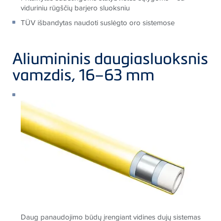
viduriniu rūgščių barjero sluoksniu
TÜV išbandytas naudoti suslėgto oro sistemose
Aliumininis daugiasluoksnis
vamzdis, 16–63 mm
Daug panaudojimo būdų įrengiant vidines dujų sistemas