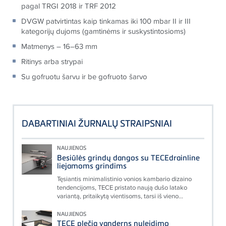
pagal TRGI 2018 ir TRF 2012
DVGW patvirtintas kaip tinkamas iki 100 mbar II ir III
kategorijų dujoms (gamtinėms ir suskystintosioms)
Matmenys – 16–63 mm
Ritinys arba strypai
Su gofruotu šarvu ir be gofruoto šarvo
DABARTINIAI ŽURNALŲ STRAIPSNIAI
NAUJIENOS
Besiūlės grindų dangos su TECEdrainline
liejamoms grindims
Tęsiantis minimalistinio vonios kambario dizaino
tendencijoms, TECE pristato naują dušo latako
variantą, pritaikytą vientisoms, tarsi iš vieno...
NAUJIENOS
TECE plečia vanderns nuleidimo