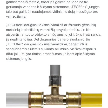
gaminamos iš metalo, todėl jas galima naudoti ne tik
geriamojo vandens ir šildymo sistemose. „TECEflex“ jungtys
taip pat gali būti naudojamos vidiniams dujų ir suslėgto oro
vamzdžiams.
„TECEflex“ daugiasluoksniai vamzdžiai išsiskiria geriausių
metalinių ir plastikinių vamzdžių savybių deriniu. Jie itin
atsparūs rantuoto objekto smūgiams, o jei įtrūkis ir atsiranda,
jis neplinta toliau. Dėl deguonies barjero sluoksnio šie
„TECEflex“ daugiasluoksniai vamzdžiai, pagaminti iš
sandūrinėmis siūlėmis suvirinto aliuminio, visiškai atsparūs
difuzijai – tai yra rimtas pranašumas kalbant apie šildymo
sistemos jungtis.