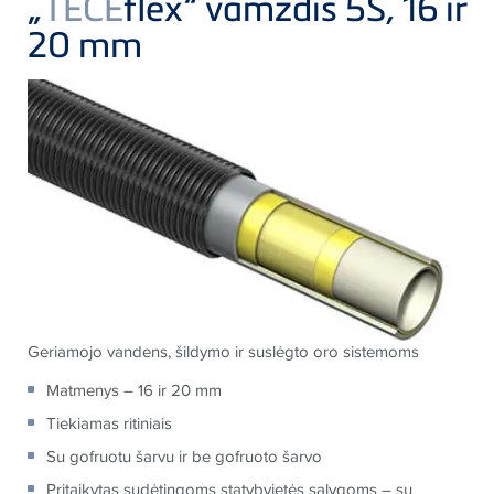
„
TECE
flex“ vamzdis 5S, 16 ir
20 mm
Geriamojo vandens, šildymo ir suslėgto oro sistemoms
Matmenys – 16 ir 20 mm
Tiekiamas ritiniais
Su gofruotu šarvu ir be gofruoto šarvo
Pritaikytas sudėtingoms statybvietės sąlygoms – su