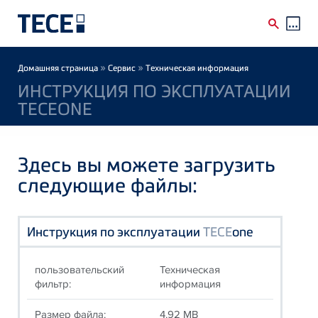
Skip to main content
Breadcrumb
»
»
Домашняя страница
Сервис
Техническая информация
ИНСТРУКЦИЯ ПО ЭКСПЛУАТАЦИИ
TECEONE
Здесь вы можете загрузить
следующие файлы:
Инструкция по эксплуатации
TECE
one
пользовательский
Техническая
фильтр:
информация
Размер файла:
4.92 MB