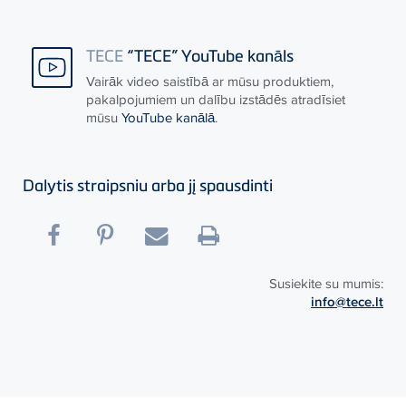
TECE
“TECE” YouTube kanāls
Vairāk video saistībā ar mūsu produktiem,
pakalpojumiem un dalību izstādēs atradīsiet
mūsu
YouTube kanālā
.
Dalytis straipsniu arba jį spausdinti
Susiekite su mumis:
info@tece.lt