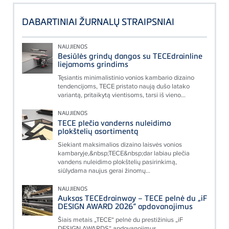
DABARTINIAI ŽURNALŲ STRAIPSNIAI
NAUJIENOS
Besiūlės grindų dangos su TECEdrainline
liejamoms grindims
Tęsiantis minimalistinio vonios kambario dizaino
tendencijoms, TECE pristato naują dušo latako
variantą, pritaikytą vientisoms, tarsi iš vieno...
NAUJIENOS
TECE plečia vanderns nuleidimo
plokštelių asortimentą
Siekiant maksimalios dizaino laisvės vonios
kambaryje,&nbsp;TECE&nbsp;dar labiau plečia
vandens nuleidimo plokštelių pasirinkimą,
siūlydama naujus gerai žinomų...
NAUJIENOS
Auksas TECEdrainway – TECE pelnė du „iF
DESIGN AWARD 2026“ apdovanojimus
Šiais metais „TECE“ pelnė du prestižinius „iF
DESIGN AWARDS“ apdovanojimus.