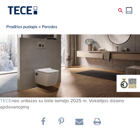
Breadcrumb
Skip to main content
Pradžios puslapis
»
Parodos
TECE
neo unitazas su bide laimėjo 2025 m. Vokietijos dizaino
apdovanojimą