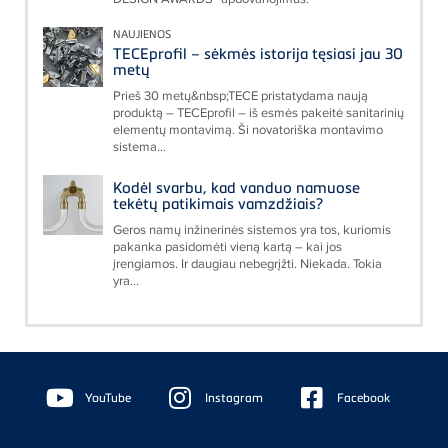
NAUJIENOS
TECEprofil – sėkmės istorija tęsiasi jau 30
metų
Prieš 30 metų&nbsp;TECE pristatydama naują
produktą – TECEprofil – iš esmės pakeitė sanitarinių
elementų montavimą. Ši novatoriška montavimo
sistema...
Kodėl svarbu, kad vanduo namuose
tekėtų patikimais vamzdžiais?
Geros namų inžinerinės sistemos yra tos, kuriomis
pakanka pasidomėti vieną kartą – kai jos
įrengiamos. Ir daugiau nebegrįžti. Niekada. Tokia
yra...
Floating
Sidebar
YouTube
Instagram
Facebook