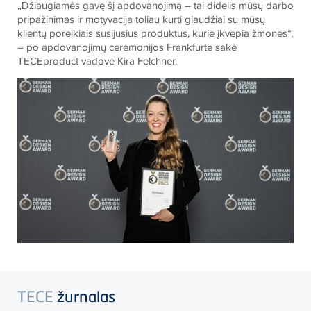
„Džiaugiamės gavę šį apdovanojimą – tai didelis mūsų darbo
pripažinimas ir motyvacija toliau kurti glaudžiai su mūsų
klientų poreikiais susijusius produktus, kurie įkvepia žmones“,
– po apdovanojimų ceremonijos Frankfurte sakė
TECE
product vadovė Kira Felchner.
TECE
žurnalas