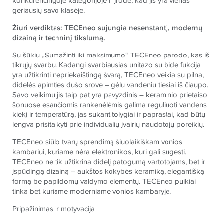
konkurencingoje kategorijoje ir įrodė, kad jis yra vienas
geriausių savo klasėje.
Žiuri verdiktas
: TECEneo sujungia nesenstantį, modernų
dizainą ir techninį tikslumą.
Su šūkiu „Sumažinti iki maksimumo“
TECE
neo parodo, kas iš
tikrųjų svarbu. Kadangi svarbiausias unitazo su bide fukcija
yra užtikrinti nepriekaištingą švarą,
TECE
neo veikia su pilna,
didelės apimties dušo srove – gėlu vandeniu tiesiai iš čiaupo.
Savo veikimu jis taip pat yra pavyzdinis – keraminio prietaiso
šonuose esančiomis rankenėlėmis galima reguliuoti vandens
kiekį ir temperatūrą, jas sukant tolygiai ir paprastai, kad būtų
lengva prisitaikyti prie individualių įvairių naudotojų poreikių.
TECE
neo siūlo tvarų sprendimą šiuolaikiškam vonios
kambariui, kuriame nėra elektronikos, kuri gali sugesti.
TECE
neo ne tik užtikrina didelį patogumą vartotojams, bet ir
įspūdingą dizainą – aukštos kokybės keramiką, elegantišką
formą be papildomų valdymo elementų.
TECE
neo puikiai
tinka bet kuriame moderniame vonios kambaryje.
Pripažinimas ir motyvacija