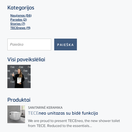
Kategorijos
Naujienos (56)
Parodos (2)
Stories (7)
TECEnews (11)
Visi paveikslėliai
Produktai
SANITARINĖ KERAMIKA
TECE
neo unitazas su bidė funkcija
We are proud to present
TECE
neo, the new shower toilet
from
TECE
. Reduced to the essentials...