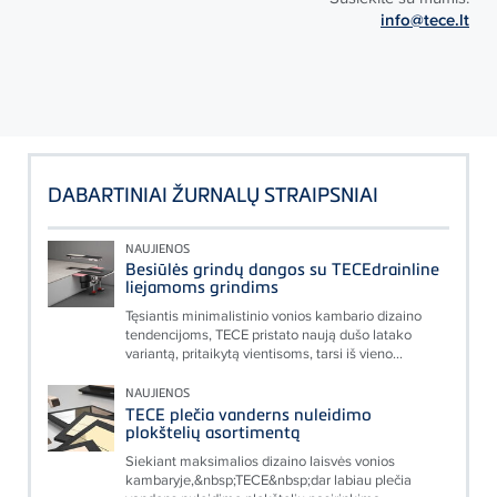
info@tece.lt
DABARTINIAI ŽURNALŲ STRAIPSNIAI
NAUJIENOS
Besiūlės grindų dangos su TECEdrainline
liejamoms grindims
Tęsiantis minimalistinio vonios kambario dizaino
tendencijoms, TECE pristato naują dušo latako
variantą, pritaikytą vientisoms, tarsi iš vieno...
NAUJIENOS
TECE plečia vanderns nuleidimo
plokštelių asortimentą
Siekiant maksimalios dizaino laisvės vonios
kambaryje,&nbsp;TECE&nbsp;dar labiau plečia