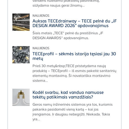
vandens nuleidimo plokštelių pasirinkimą,
siūlydama naujus gerai žinomų...
NAUJIENOS
Auksas TECEdrainway – TECE pelnė du „iF
DESIGN AWARD 2026“ apdovanojimus
Šiais metais „TECE“ pelnė du prestižinius „iF
DESIGN AWARDS“ apdovanojimus.
NAUJIENOS
TECEprofil – sėkmės istorija tęsiasi jau 30
metų
Prieš 30 metų&nbsp;TECE pristatydama naują
produktą – TECEprofil – iš esmės pakeitė sanitarinių
elementų montavimą. Ši novatoriška montavimo
sistema...
Kodėl svarbu, kad vanduo namuose
tekėtų patikimais vamzdžiais?
Geros namų inžinerinės sistemos yra tos, kuriomis
pakanka pasidomėti vieną kartą – kai jos
įrengiamos. Ir daugiau nebegrįžti. Niekada. Tokia
yra...