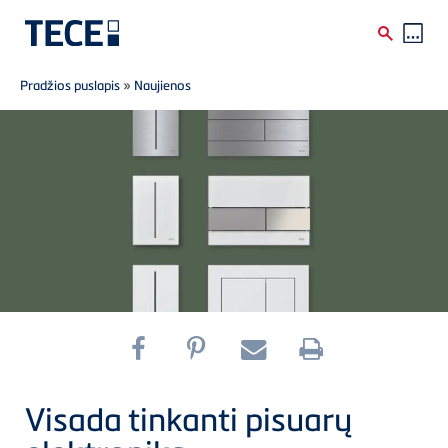
Breadcrumb
Skip to main content
Pradžios puslapis
»
Naujienos
Visada tinkanti pisuarų