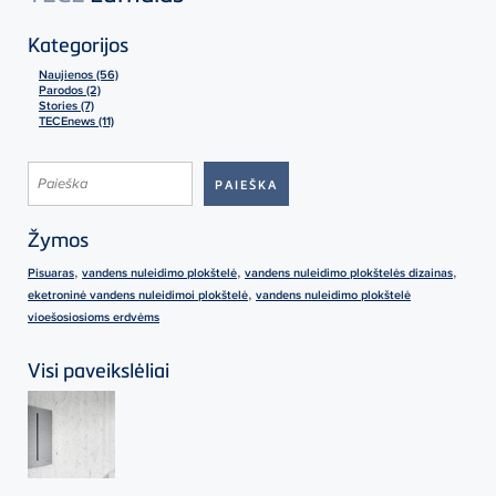
Kategorijos
Naujienos (56)
Parodos (2)
Stories (7)
TECEnews (11)
Žymos
,
,
,
Pisuaras
vandens nuleidimo plokštelė
vandens nuleidimo plokštelės dizainas
,
eketroninė vandens nuleidimoi plokštelė
vandens nuleidimo plokštelė
vioešosiosioms erdvėms
Visi paveikslėliai