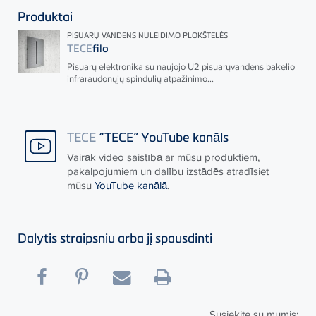
Produktai
PISUARŲ VANDENS NULEIDIMO PLOKŠTELĖS
TECE
filo
Pisuarų elektronika su naujojo U2 pisuarųvandens bakelio
infraraudonųjų spindulių atpažinimo...
TECE
“TECE” YouTube kanāls
Vairāk video saistībā ar mūsu produktiem,
pakalpojumiem un dalību izstādēs atradīsiet
mūsu
YouTube kanālā
.
Dalytis straipsniu arba jį spausdinti
Susiekite su mumis: