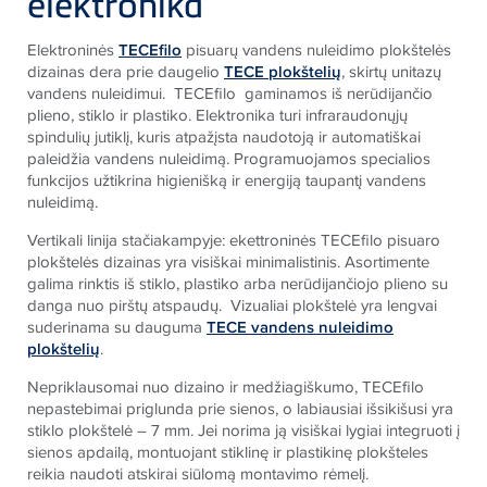
elektronika
Elektroninės
TECEfilo
pisuarų vandens nuleidimo plokštelės
dizainas dera prie daugelio
TECE plokštelių
, skirtų unitazų
vandens nuleidimui. TECEfilo gaminamos iš nerūdijančio
plieno, stiklo ir plastiko. Elektronika turi infraraudonųjų
spindulių jutiklį, kuris atpažįsta naudotoją ir automatiškai
paleidžia vandens nuleidimą. Programuojamos specialios
funkcijos užtikrina higienišką ir energiją taupantį vandens
nuleidimą.
Vertikali linija stačiakampyje: ekettroninės TECEfilo pisuaro
plokštelės dizainas yra visiškai minimalistinis. Asortimente
galima rinktis iš stiklo, plastiko arba nerūdijančiojo plieno su
danga nuo pirštų atspaudų. Vizualiai plokštelė yra lengvai
suderinama su dauguma
TECE vandens nuleidimo
plokštelių
.
Nepriklausomai nuo dizaino ir medžiagiškumo, TECEfilo
nepastebimai priglunda prie sienos, o labiausiai išsikišusi yra
stiklo plokštelė – 7 mm. Jei norima j
ą
visiškai lygiai integruoti į
sienos apdailą, montuojant stiklinę ir plastikinę plokšteles
reikia naudoti atskirai siūlomą montavimo rėmelį.