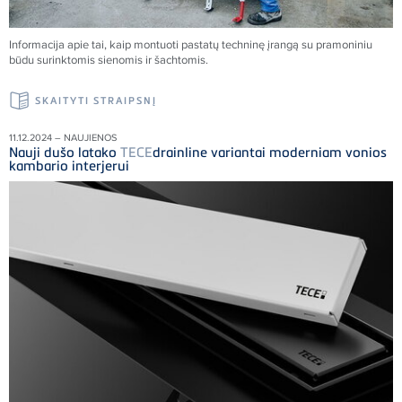
Informacija apie tai, kaip montuoti pastatų techninę įrangą su pramoniniu
būdu surinktomis sienomis ir šachtomis.
SKAITYTI STRAIPSNĮ
11.12.2024 – NAUJIENOS
Nauji dušo latako
TECE
drainline variantai moderniam vonios
kambario interjerui