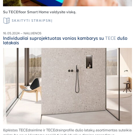
Su TECEfloor Smart Home valdysite viską.
SKAITYTI STRAIPSNĮ
16.05.2024 – NAUJIENOS
Individualiai suprojektuotas vonios kambarys su
TECE
dušo
latakais
Išplėstas
TECE
drainline ir
TECE
drainprofile dušo latakų asortimentas suteikia