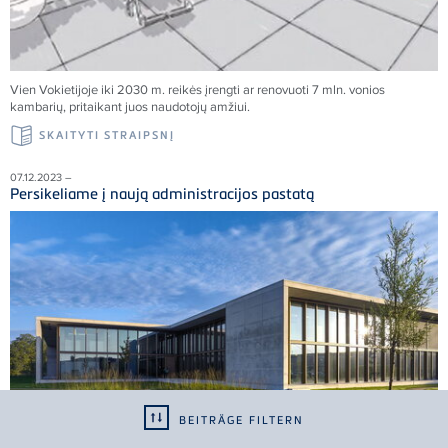
Vien Vokietijoje iki 2030 m. reikės įrengti ar renovuoti 7 mln. vonios
kambarių, pritaikant juos naudotojų amžiui.
SKAITYTI STRAIPSNĮ
07.12.2023 –
Persikeliame į naują administracijos pastatą
BEITRÄGE FILTERN