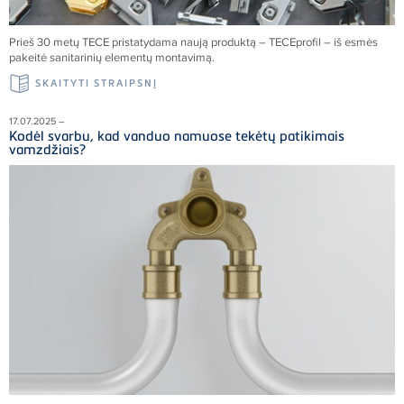
Prieš 30 metų
TECE
pristatydama naują produktą –
TECE
profil – iš esmės
pakeitė sanitarinių elementų montavimą.
SKAITYTI STRAIPSNĮ
17.07.2025 –
Kodėl svarbu, kad vanduo namuose tekėtų patikimais
vamzdžiais?