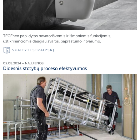
TECE
neo papildytas novatoriškomis ir išmaniomis funkcijomis,
užtikrinančiomis daugiau švaros, paprastumo ir tvarumo.
SKAITYTI STRAIPSNĮ
02.08.2024 – NAUJIENOS
Didesnis statybų proceso efektyvumas