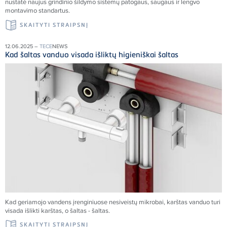
nustatė naujus grindinio šildymo sistemų patogaus, saugaus ir lengvo
montavimo standartus.
SKAITYTI STRAIPSNĮ
12.06.2025 –
TECE
NEWS
Kad šaltas vanduo visada išliktų higieniškai šaltas
Kad geriamojo vandens įrenginiuose nesiveistų mikrobai, karštas vanduo turi
visada išlikti karštas, o šaltas - šaltas.
SKAITYTI STRAIPSNĮ