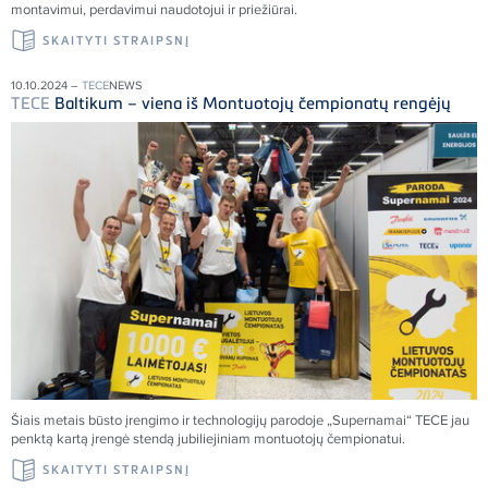
montavimui, perdavimui naudotojui ir priežiūrai.
SKAITYTI STRAIPSNĮ
10.10.2024 –
TECE
NEWS
TECE
Baltikum – viena iš Montuotojų čempionatų rengėjų
Šiais metais būsto įrengimo ir technologijų parodoje „Supernamai“
TECE
jau
penktą kartą įrengė stendą jubiliejiniam montuotojų čempionatui.
SKAITYTI STRAIPSNĮ