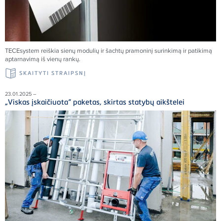
TECE
system reiškia sienų modulių ir šachtų pramoninį surinkimą ir patikimą
aptarnavimą iš vienų rankų.
SKAITYTI STRAIPSNĮ
23.01.2025 –
„Viskas įskaičiuota“ paketas, skirtas statybų aikštelei