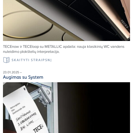
TECE
now ir
TECE
loop su METALLIC apdaila: nauja klasikinių WC vandens
nuleidimo plokštelių interpretacija.
SKAITYTI STRAIPSNĮ
23.01.2025 –
Augimas su System