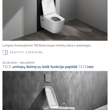
Lengvai montuojamas
TECE
neo taupo meistrų laiką ir pastangas.
SKAITYTI STRAIPSNĮ
06.08.2024 – NAUJIENOS
TECE
unitazų šeimą su bidė funkcija papildė
TECE
neo