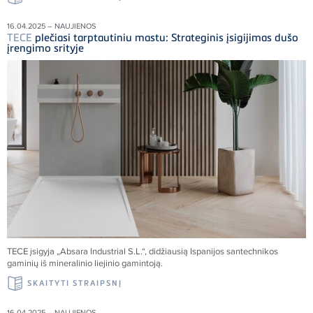
16.04.2025 – NAUJIENOS
TECE
plečiasi tarptautiniu mastu: Strateginis įsigijimas dušo
įrengimo srityje
TECE
įsigyja „Absara Industrial S.L.“, didžiausią Ispanijos santechnikos
gaminių iš mineralinio liejinio gamintoją.
SKAITYTI STRAIPSNĮ
16.04.2025 – NAUJIENOS