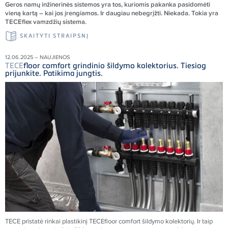
Geros nam
ų inžinerinės sistemos yra tos, kuriomis pakanka pasidomėti
vieną kartą – kai jos įrengiamos. Ir daugiau nebegrįžti. Niekada. Tokia yra
TECEflex vamzdžių sistema.
SKAITYTI STRAIPSNĮ
12.06.2025 – NAUJIENOS
TECE
floor comfort grindinio šildymo kolektorius. Tiesiog
prijunkite. Patikima jungtis.
TECE
pristatė rinkai plastikinį
TECE
floor comfort šildymo kolektorių. Ir taip