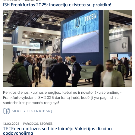
ISH Frankfurtas 2025: Inovacijų akistata su praktika!
Penkios dienos, kupinos energijos, įkvėpimo ir novatoriškų sprendimų -
Frankfurte vykstanti ISH 2025 dar kartą įrodė, kodėl ji yra pagrindinis
santechnikos pramonės renginys!
SKAITYTI STRAIPSNĮ
13.03.2025 – PARODOS, STORIES
TECE
neo unitazas su bide laimėjo Vokietijos dizaino
apdovanojimą