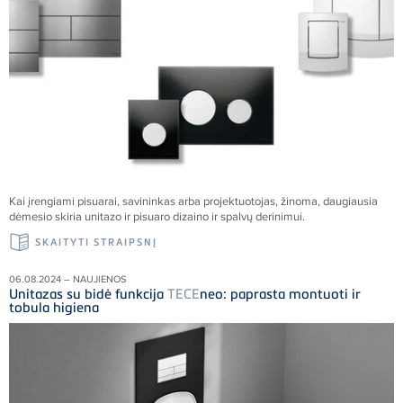
Kai įrengiami pisuarai, savininkas arba projektuotojas, žinoma, daugiausia
dėmesio skiria unitazo ir pisuaro dizaino ir spalvų derinimui.
SKAITYTI STRAIPSNĮ
06.08.2024 – NAUJIENOS
Unitazas su bidė funkcija
TECE
neo: paprasta montuoti ir
tobula higiena