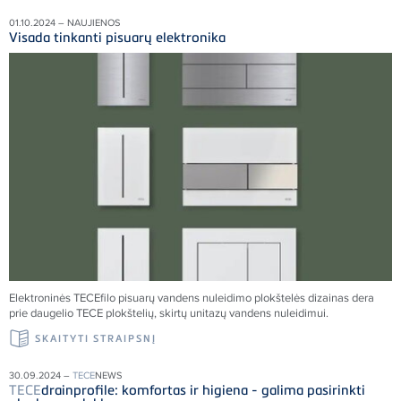
01.10.2024 – NAUJIENOS
Visada tinkanti pisuarų elektronika
Elektroninės TECEfilo pisuarų vandens nuleidimo plokštelės dizainas dera
prie daugelio TECE plokštelių, skirtų unitazų vandens nuleidimui.
SKAITYTI STRAIPSNĮ
30.09.2024 –
TECE
NEWS
TECE
drainprofile: komfortas ir higiena - galima pasirinkti