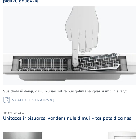
plaukų gaudyklę
Susideda iš dviejų dalių, kurias pakreipus galima lengvai nuimti ir išvalyti.
SKAITYTI STRAIPSNĮ
30.09.2024 –
Unitazas ir pisuaras: vandens nuleidimui – tas pats dizainas