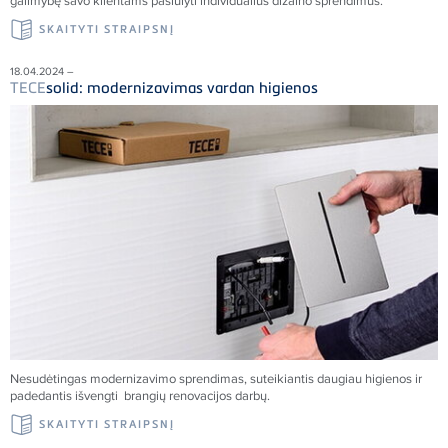
galimybę savo klientams pasiūlyti individualius dizaino sprendimus.
SKAITYTI STRAIPSNĮ
18.04.2024 –
TECE
solid: modernizavimas vardan higienos
Nesudėtingas modernizavimo sprendimas, suteikiantis daugiau higienos ir
padedantis išvengti brangių renovacijos darbų.
SKAITYTI STRAIPSNĮ