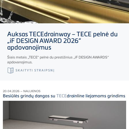
Auksas
TECE
drainway –
TECE
pelnė du
„iF DESIGN AWARD 2026“
apdovanojimus
Šiais metais „
TECE
“ pelnė du prestižinius „iF DESIGN AWARDS“
apdovanojimus.
SKAITYTI STRAIPSNĮ
20.04.2026 – NAUJIENOS
Besiūlės grindų dangos su
TECE
drainline liejamoms grindims