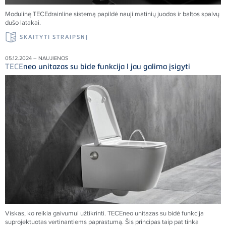
Modulinę
TECE
drainline sistemą papildė nauji matinių juodos ir baltos spalvų
dušo latakai.
SKAITYTI STRAIPSNĮ
05.12.2024 – NAUJIENOS
TECE
neo unitazas su bide funkcija I jau galima įsigyti
Viskas, ko reikia gaivumui užtikrinti.
TECE
neo unitazas su bidė funkcija
suprojektuotas vertinantiems paprastumą. Šis principas taip pat tinka