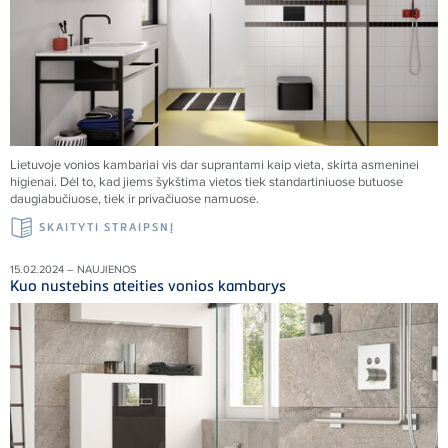
Lietuvoje vonios kambariai vis dar suprantami kaip vieta, skirta asmeninei
higienai. Dėl to, kad jiems šykštima vietos tiek standartiniuose butuose
daugiabučiuose, tiek ir privačiuose namuose.
SKAITYTI STRAIPSNĮ
15.02.2024 – NAUJIENOS
Kuo nustebins ateities vonios kambarys