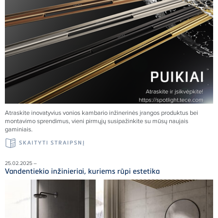
Atraskite inovatyvius vonios kambario inžinerinės įrangos produktus bei
montavimo sprendimus, vieni pirmųjų susipažinkite su mūsų naujais
gaminiais.
SKAITYTI STRAIPSNĮ
25.02.2025 –
Vandentiekio inžinieriai, kuriems rūpi estetika