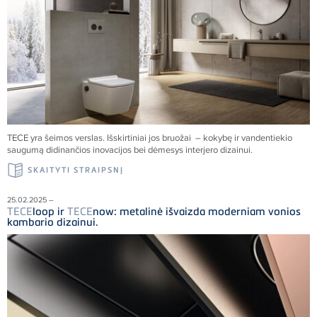
TECE
yra šeimos verslas. Išskirtiniai jos bruožai – kokybę ir vandentiekio
saugumą didinančios inovacijos bei dėmesys interjero dizainui.
SKAITYTI STRAIPSNĮ
25.02.2025 –
TECE
loop ir
TECE
now: metalinė išvaizda moderniam vonios
kambario dizainui.