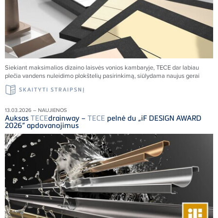
Siekiant maksimalios dizaino laisvės vonios kambaryje,
TECE
dar labiau
plečia vandens nuleidimo plokštelių pasirinkimą, siūlydama naujus gerai
SKAITYTI STRAIPSNĮ
13.03.2026 – NAUJIENOS
Auksas
TECE
drainway –
TECE
pelnė du „iF DESIGN AWARD
2026“ apdovanojimus