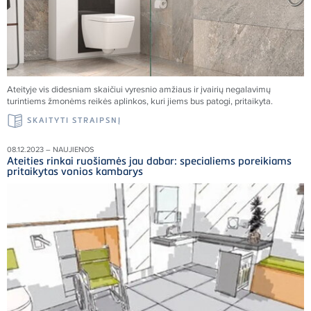
Ateityje vis didesniam skaičiui vyresnio amžiaus ir įvairių negalavimų
turintiems žmonėms reikės aplinkos, kuri jiems bus patogi, pritaikyta.
SKAITYTI STRAIPSNĮ
08.12.2023 – NAUJIENOS
Ateities rinkai ruošiamės jau dabar: specialiems poreikiams
pritaikytas vonios kambarys