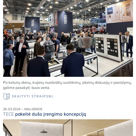
Po keturių dienų, kupinų nuoširdžių susitikimų, įdomių diskusijų ir pasiūlymų,
galime pasakyti: buvo verta.
SKAITYTI STRAIPSNĮ
26.03.2024 – NAUJIENOS
TECE
pakeitė dušo įrengimo koncepciją