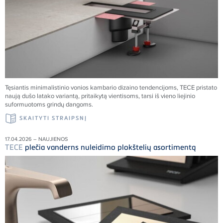
Tęsiantis minimalistinio vonios kambario dizaino tendencijoms,
TECE
pristato
naują dušo latako variantą, pritaikytą vientisoms, tarsi iš vieno liejinio
suformuotoms grindų dangoms.
SKAITYTI STRAIPSNĮ
17.04.2026 – NAUJIENOS
TECE
plečia vanderns nuleidimo plokštelių asortimentą