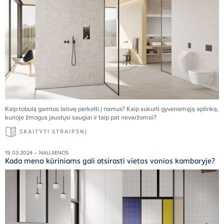
Kaip tobulą gamtos laisvę perkelti į namus
?
Kaip sukurti gyvenamąją aplinką,
kurioje žmogus jaustųsi saugiai ir taip pat nevaržomai?
SKAITYTI STRAIPSNĮ
19.03.2024 – NAUJIENOS
Kada meno kūriniams gali atsirasti vietos vonios kambaryje?