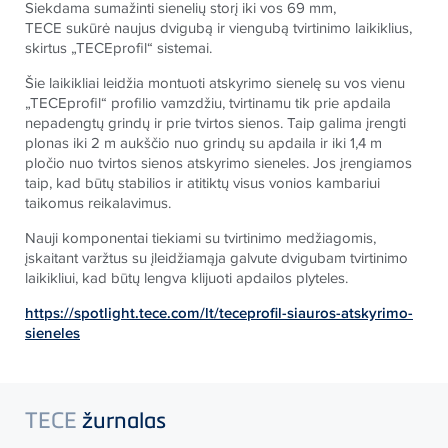
Siekdama sumažinti sienelių storį iki vos 69 mm,
TECE
sukūrė naujus dvigubą ir viengubą tvirtinimo laikiklius,
skirtus „
TECE
profil“ sistemai.
Šie laikikliai leidžia montuoti atskyrimo sienelę su vos vienu
„
TECE
profil“ profilio vamzdžiu, tvirtinamu tik prie apdaila
nepadengtų grindų ir prie tvirtos sienos. Taip galima įrengti
plonas iki 2 m aukščio nuo grindų su apdaila ir iki 1,4 m
pločio nuo tvirtos sienos atskyrimo sieneles. Jos įrengiamos
taip, kad būtų stabilios ir atitiktų visus vonios kambariui
taikomus reikalavimus.
Nauji komponentai tiekiami su tvirtinimo medžiagomis,
įskaitant varžtus su įleidžiamąja galvute dvigubam tvirtinimo
laikikliui, kad būtų lengva klijuoti apdailos plyteles.
https://spotlight.tece.com/lt/teceprofil-siauros-atskyrimo-
sieneles
TECE
žurnalas