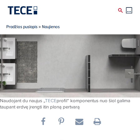
Breadcrumb
Skip to main content
Pradžios puslapis
»
Naujienos
Naudojant du naujus „
TECE
profil“ komponentus nuo šiol galima
taupant erdvę įrengti itin ploną pertvarą