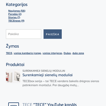
Kategorijos
Naujienos (56)
Parodos (2)
Stories (7)
TECEnews (11)
Žymos
,
,
,
,
TECE
vonios kambario įranga
vonios interjeras
Dušas
dušo zona
Produktai
SURENKAMIEJI SIENELIŲ MODULIAI
Surenkamieji sienelių moduliai
TECE
box serija – tai
TECE
vandens bakelis drėgnos sienos
potinkiniam montažui. Per daugybę metų...
TECE
“TECE” YouTube kanāls