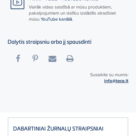
Vairāk video saistībā ar mūsu produktiem,
pakalpojumiem un dalību izstādēs atradīsiet
mūsu
YouTube kanālā
.
Dalytis straipsniu arba jį spausdinti
Susiekite su mumis:
info@tece.lt
DABARTINIAI ŽURNALŲ STRAIPSNIAI