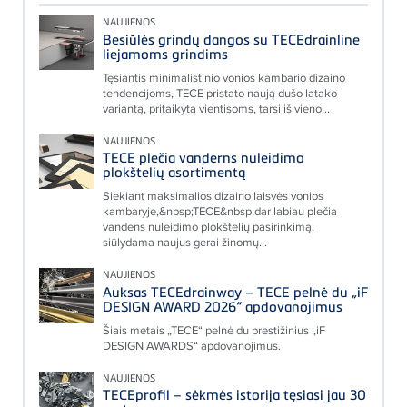
NAUJIENOS
Besiūlės grindų dangos su TECEdrainline
liejamoms grindims
Tęsiantis minimalistinio vonios kambario dizaino
tendencijoms, TECE pristato naują dušo latako
variantą, pritaikytą vientisoms, tarsi iš vieno...
NAUJIENOS
TECE plečia vanderns nuleidimo
plokštelių asortimentą
Siekiant maksimalios dizaino laisvės vonios
kambaryje,&nbsp;TECE&nbsp;dar labiau plečia
vandens nuleidimo plokštelių pasirinkimą,
siūlydama naujus gerai žinomų...
NAUJIENOS
Auksas TECEdrainway – TECE pelnė du „iF
DESIGN AWARD 2026“ apdovanojimus
Šiais metais „TECE“ pelnė du prestižinius „iF
DESIGN AWARDS“ apdovanojimus.
NAUJIENOS
TECEprofil – sėkmės istorija tęsiasi jau 30