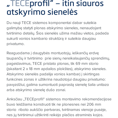
„
TECE
profil“ – itin siauros
atskyrimo sienelės
Du nauji
TECE
sistemos komponentai dabar suteikia
galimybę statyti plonas atskyrimo sieneles, nenaudojant
tvirtinimo detalių. Šios sienelės užima mažiau vietos, padeda
sukurti vonios kambario struktūrą ir suteikia daugiau
privatumo.
Reaguodama į daugybės montuotojų, ieškančių erdvę
taupančių ir tvirtinimo prie sienų nereikalaujančių sprendimų,
pageidavimus,
TECE
pristato plonas, tik 69 mm storio
(įskaitant 2 x 18 mm apdailos plokštes), atskyrimo sieneles.
Atskyrimo sienelės padalija vonios kambarį į skirtingas
funkcines zonas ir užtikrina naudotojui daugiau privatumo:
pavyzdžiui, galima sumontuoti paprastą sienelę šalia unitazo
arba atskyrimo sienelę dušo zonai.
Anksčiau „
TECE
profil“ sistemos montavimo rekomendacijose
buvo leidžiama konstruoti tik ne plonesnes nei 206 mm
storio riboto aukščio pertvaras, tvirtinamas vienoje pusėje,
nes jų tvirtinimui užtikrinti reikėjo plačios atraminės kojos.