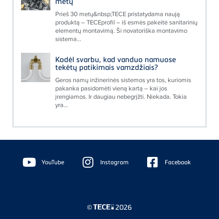
metų
Prieš 30 metų&nbsp;TECE pristatydama naują
produktą – TECEprofil – iš esmės pakeitė sanitarinių
elementų montavimą. Ši novatoriška montavimo
sistema...
Kodėl svarbu, kad vanduo namuose
tekėtų patikimais vamzdžiais?
Geros namų inžinerinės sistemos yra tos, kuriomis
pakanka pasidomėti vieną kartą – kai jos
įrengiamos. Ir daugiau nebegrįžti. Niekada. Tokia
yra...
Floating
Sidebar
YouTube
Instagram
Facebook
©
2026