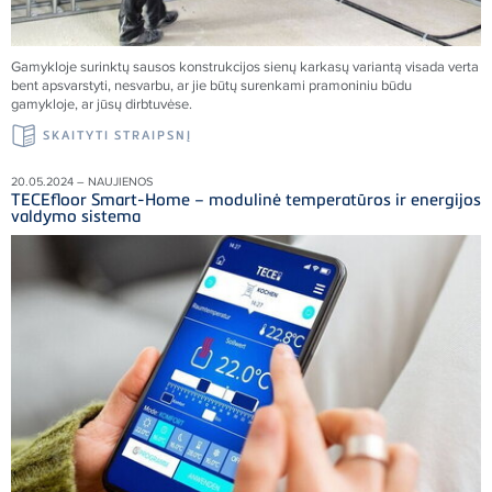
Gamykloje surinktų sausos konstrukcijos sienų karkasų variantą visada verta
bent apsvarstyti, nesvarbu, ar jie būtų surenkami pramoniniu būdu
gamykloje, ar jūsų dirbtuvėse.
SKAITYTI STRAIPSNĮ
20.05.2024 – NAUJIENOS
TECEfloor Smart-Home – modulinė temperatūros ir energijos
valdymo sistema