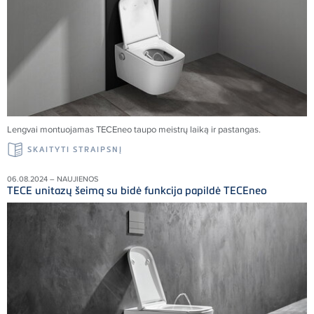
Lengvai montuojamas
TECE
neo taupo meistrų laiką ir pastangas.
SKAITYTI STRAIPSNĮ
06.08.2024 – NAUJIENOS
TECE unitazų šeimą su bidė funkcija papildė TECEneo