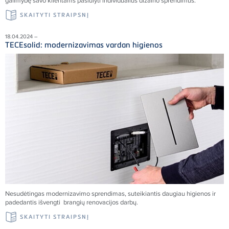
galimybę savo klientams pasiūlyti individualius dizaino sprendimus.
SKAITYTI STRAIPSNĮ
18.04.2024 –
TECEsolid: modernizavimas vardan higienos
Nesudėtingas modernizavimo sprendimas, suteikiantis daugiau higienos ir
padedantis išvengti brangių renovacijos darbų.
SKAITYTI STRAIPSNĮ