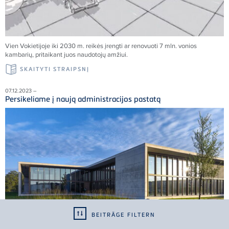
Vien Vokietijoje iki 2030 m. reikės įrengti ar renovuoti 7 mln. vonios
kambarių, pritaikant juos naudotojų amžiui.
SKAITYTI STRAIPSNĮ
07.12.2023 –
Persikeliame į naują administracijos pastatą
BEITRÄGE FILTERN