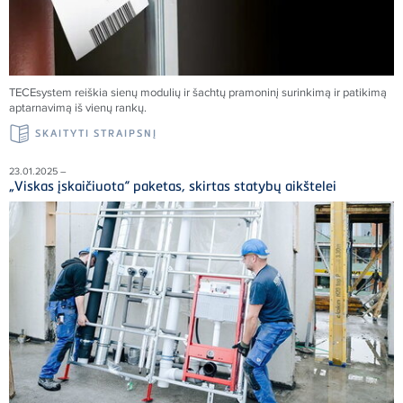
TECEsystem reiškia sienų modulių ir šachtų pramoninį surinkimą ir patikimą
aptarnavimą iš vienų rankų.
SKAITYTI STRAIPSNĮ
23.01.2025 –
„Viskas įskaičiuota“ paketas, skirtas statybų aikštelei