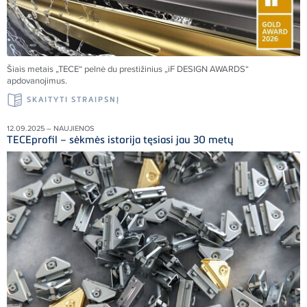
Šiais metais „TECE“ pelnė du prestižinius „iF DESIGN AWARDS“
apdovanojimus.
SKAITYTI STRAIPSNĮ
12.09.2025 – NAUJIENOS
TECEprofil – sėkmės istorija tęsiasi jau 30 metų