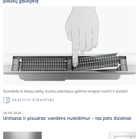
plaukų gaudyklę
Susideda iš dviejų dalių, kurias pakreipus galima lengvai nuimti ir išvalyti.
SKAITYTI STRAIPSNĮ
30.09.2024 –
Unitazas ir pisuaras: vandens nuleidimui – tas pats dizainas