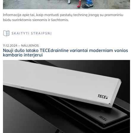
Informacija apie tai, kaip montuoti pastatų techninę įrangą su pramoniniu
būdu surinktomis sienomis ir šachtomis.
SKAITYTI STRAIPSNĮ
11.12.2024 – NAUJIENOS
Nauji dušo latako TECEdrainline variantai moderniam vonios
kambario interjerui