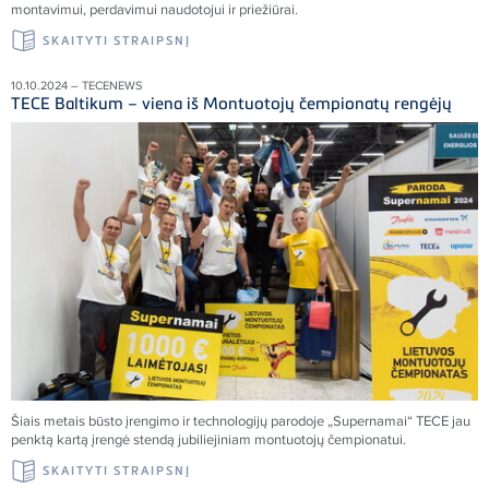
montavimui, perdavimui naudotojui ir priežiūrai.
SKAITYTI STRAIPSNĮ
10.10.2024 – TECENEWS
TECE Baltikum – viena iš Montuotojų čempionatų rengėjų
Šiais metais būsto įrengimo ir technologijų parodoje „Supernamai“ TECE jau
penktą kartą įrengė stendą jubiliejiniam montuotojų čempionatui.
SKAITYTI STRAIPSNĮ