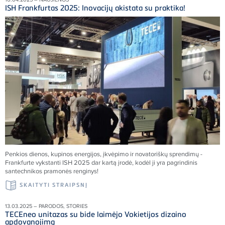
ISH Frankfurtas 2025: Inovacijų akistata su praktika!
Penkios dienos, kupinos energijos, įkvėpimo ir novatoriškų sprendimų -
Frankfurte vykstanti ISH 2025 dar kartą įrodė, kodėl ji yra pagrindinis
santechnikos pramonės renginys!
SKAITYTI STRAIPSNĮ
13.03.2025 – PARODOS, STORIES
TECEneo unitazas su bide laimėjo Vokietijos dizaino
apdovanojimą