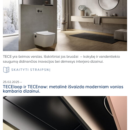
TECE yra šeimos verslas. Išskirtiniai jos bruožai – kokybę ir vandentiekio
saugumą didinančios inovacijos bei dėmesys interjero dizainui.
SKAITYTI STRAIPSNĮ
25.02.2025 –
TECEloop ir TECEnow: metalinė išvaizda moderniam vonios
kambario dizainui.