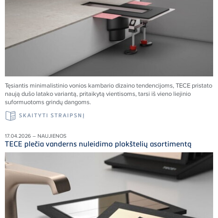
Tęsiantis minimalistinio vonios kambario dizaino tendencijoms, TECE pristato
naują dušo latako variantą, pritaikytą vientisoms, tarsi iš vieno liejinio
suformuotoms grindų dangoms.
SKAITYTI STRAIPSNĮ
17.04.2026 – NAUJIENOS
TECE plečia vanderns nuleidimo plokštelių asortimentą