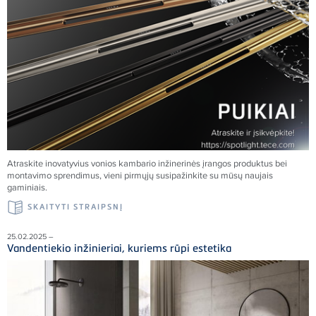
Atraskite inovatyvius vonios kambario inžinerinės įrangos produktus bei
montavimo sprendimus, vieni pirmųjų susipažinkite su mūsų naujais
gaminiais.
SKAITYTI STRAIPSNĮ
25.02.2025 –
Vandentiekio inžinieriai, kuriems rūpi estetika