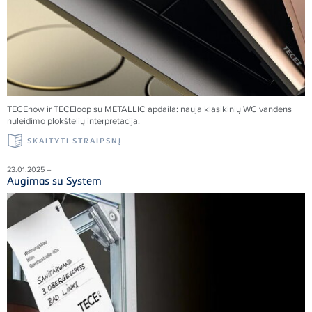
TECEnow ir TECEloop su METALLIC apdaila: nauja klasikinių WC vandens
nuleidimo plokštelių interpretacija.
SKAITYTI STRAIPSNĮ
23.01.2025 –
Augimas su System