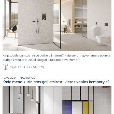
Kaip tobulą gamtos laisvę perkelti į namus
?
Kaip sukurti gyvenamąją aplinką,
kurioje žmogus jaustųsi saugiai ir taip pat nevaržomai?
SKAITYTI STRAIPSNĮ
19.03.2024 – NAUJIENOS
Kada meno kūriniams gali atsirasti vietos vonios kambaryje?