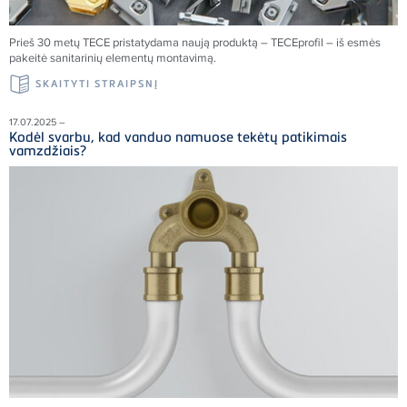
Prieš 30 metų
TECE
pristatydama naują produktą –
TECE
profil – iš esmės
pakeitė sanitarinių elementų montavimą.
SKAITYTI STRAIPSNĮ
17.07.2025 –
Kodėl svarbu, kad vanduo namuose tekėtų patikimais
vamzdžiais?