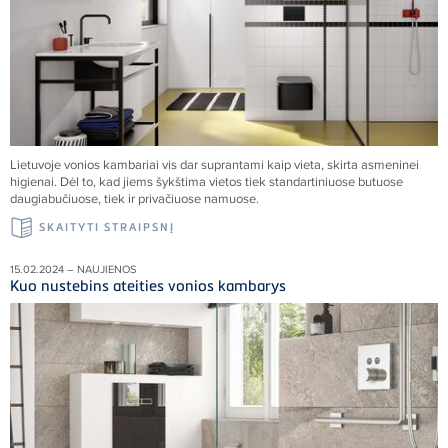
Lietuvoje vonios kambariai vis dar suprantami kaip vieta, skirta asmeninei
higienai. Dėl to, kad jiems šykštima vietos tiek standartiniuose butuose
daugiabučiuose, tiek ir privačiuose namuose.
SKAITYTI STRAIPSNĮ
15.02.2024 – NAUJIENOS
Kuo nustebins ateities vonios kambarys