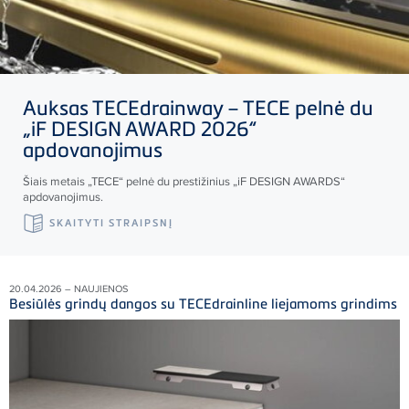
Auksas
TECE
drainway –
TECE
pelnė du
„iF DESIGN AWARD 2026“
apdovanojimus
Šiais metais „
TECE
“ pelnė du prestižinius „iF DESIGN AWARDS“
apdovanojimus.
SKAITYTI STRAIPSNĮ
20.04.2026 – NAUJIENOS
Besiūlės grindų dangos su TECEdrainline liejamoms grindims