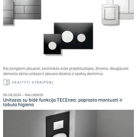
Kai įrengiami pisuarai, savininkas arba projektuotojas, žinoma, daugiausia
dėmesio skiria unitazo ir pisuaro dizaino ir spalvų derinimui.
SKAITYTI STRAIPSNĮ
06.08.2024 – NAUJIENOS
Unitazas su bidė funkcija TECEneo: paprasta montuoti ir
tobula higiena