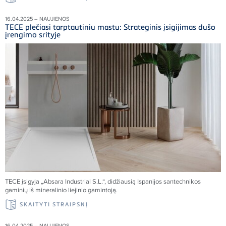
16.04.2025 – NAUJIENOS
TECE plečiasi tarptautiniu mastu: Strateginis įsigijimas dušo
įrengimo srityje
TECE įsigyja „Absara Industrial S.L.“, didžiausią Ispanijos santechnikos
gaminių iš mineralinio liejinio gamintoją.
SKAITYTI STRAIPSNĮ
16.04.2025 – NAUJIENOS