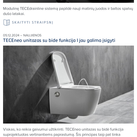
Modulinę TECEdrainline sistemą papildė nauji matinių juodos ir baltos spalvų
dušo latakai.
SKAITYTI STRAIPSNĮ
05.12.2024 – NAUJIENOS
TECEneo unitazas su bide funkcija I jau galima įsigyti
Viskas, ko reikia gaivumui užtikrinti. TECEneo unitazas su bidė funkcija
suprojektuotas vertinantiems paprastumą. Šis principas taip pat tinka