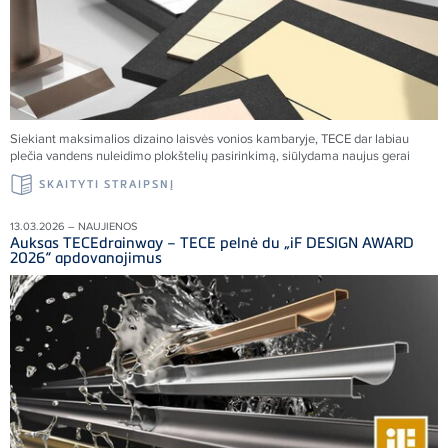
Siekiant maksimalios dizaino laisvės vonios kambaryje,
TECE
dar labiau
plečia vandens nuleidimo plokštelių pasirinkimą, siūlydama naujus gerai
SKAITYTI STRAIPSNĮ
13.03.2026 – NAUJIENOS
Auksas TECEdrainway – TECE pelnė du „iF DESIGN AWARD
2026“ apdovanojimus