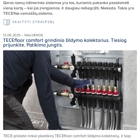
Geros nam
ų inžinerinės sistemos yra tos, kuriomis pakanka pasidomėti
vieną kartą – kai jos įrengiamos. Ir daugiau nebegrįžti. Niekada. Tokia yra
TECEflex vamzdžių sistema.
SKAITYTI STRAIPSNĮ
12.06.2025 – NAUJIENOS
TECEfloor comfort grindinio šildymo kolektorius. Tiesiog
prijunkite. Patikima jungtis.
TECE pristatė rinkai plastikinį TECEfloor comfort šildymo kolektorių. Ir taip