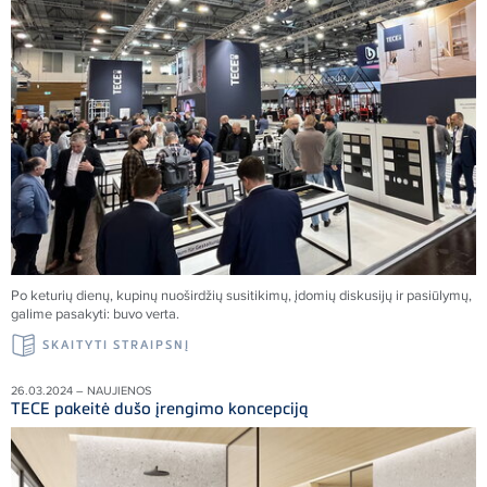
Po keturių dienų, kupinų nuoširdžių susitikimų, įdomių diskusijų ir pasiūlymų,
galime pasakyti: buvo verta.
SKAITYTI STRAIPSNĮ
26.03.2024 – NAUJIENOS
TECE pakeitė dušo įrengimo koncepciją