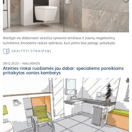
Ateityje vis didesniam skaičiui vyresnio amžiaus ir įvairių negalavimų
turintiems žmonėms reikės aplinkos, kuri jiems bus patogi, pritaikyta.
SKAITYTI STRAIPSNĮ
08.12.2023 – NAUJIENOS
Ateities rinkai ruošiamės jau dabar: specialiems poreikiams
pritaikytas vonios kambarys