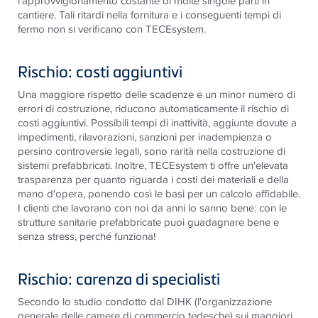
l'approvvigionamento costante di molte singole parti in
cantiere. Tali ritardi nella fornitura e i conseguenti tempi di
fermo non si verificano con TECEsystem.
Rischio: costi aggiuntivi
Una maggiore rispetto delle scadenze e un minor numero di
errori di costruzione, riducono automaticamente il rischio di
costi aggiuntivi. Possibili tempi di inattività, aggiunte dovute a
impedimenti, rilavorazioni, sanzioni per inadempienza o
persino controversie legali, sono rarità nella costruzione di
sistemi prefabbricati. Inoltre, TECEsystem ti offre un'elevata
trasparenza per quanto riguarda i costi dei materiali e della
mano d'opera, ponendo così le basi per un calcolo affidabile.
I clienti che lavorano con noi da anni lo sanno bene: con le
strutture sanitarie prefabbricate puoi guadagnare bene e
senza stress, perché funziona!
Rischio: carenza di specialisti
Secondo lo studio condotto dal DIHK (l'organizzazione
generale delle camere di commercio tedesche) sui maggiori