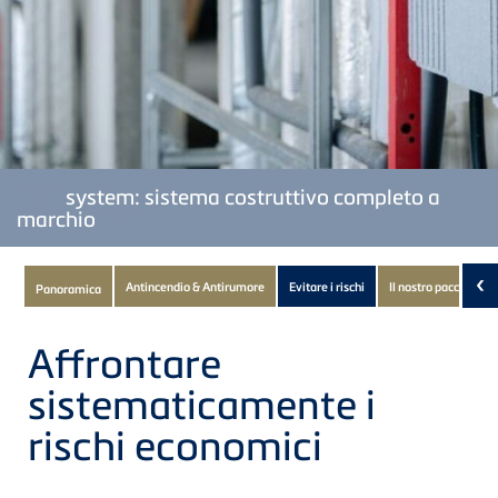
TECE
system: sistema costruttivo completo a
marchio
TECE
Subnavigation
‹
Antincendio & Antirumore
Evitare i rischi
Il nostro pacchetto
Panoramica
of
current
Affrontare
Product
sistematicamente i
rischi economici