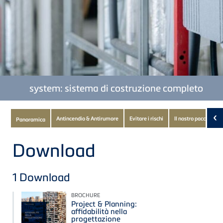
TECE
system: sistema di costruzione completo
Subnavigation
‹
Antincendio & Antirumore
Evitare i rischi
Il nostro pacchetto
Panoramica
of
current
Download
Product
1
Download
BROCHURE
Project & Planning:
affidabilità nella
progettazione