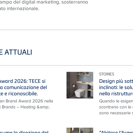
campo del digital marketing, sosterranno
ato internazionale.
TE ATTUALI
STORIES
ward 2026: TECE si
Design più sotti
na comunicazione del
inclinati: le so
 e riconoscibile.
nella ristruttu
man Brand Award 2026 nella
Quando le esigen
nt Brands – Heating &amp;
scontrano con le ca
sono necessarie so
sume la direzione del
“Abitare l’Arm