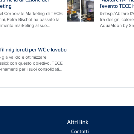
eting
l’evento TECE 
nel Corporate Marketing di TECE:
&nbsp;“Abitare l
nni, Petra Bischof ha passato la
tra design, colo
timento marketing al suo...
AquaMoon by Smi
il migliorati per WC e lavabo
 già valido e ottimizzare
ssici: con questo obiettivo, TECE
namenti per i suoi consolidati...
Altri link
Contatti