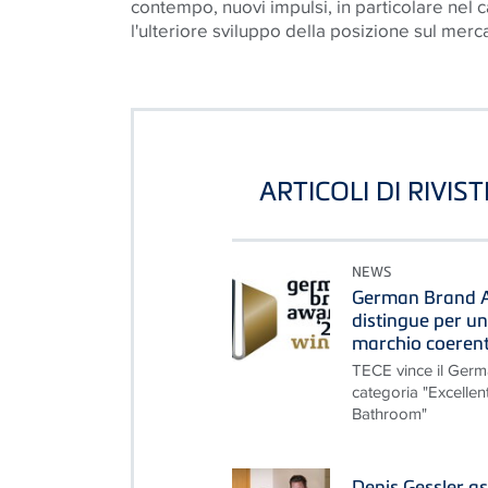
contempo, nuovi impulsi, in particolare nel 
l'ulteriore sviluppo della posizione sul merc
ARTICOLI DI RIVIS
NEWS
German Brand A
distingue per u
marchio coerente
TECE vince il Ger
categoria "Excelle
Bathroom"
Denis Gessler as