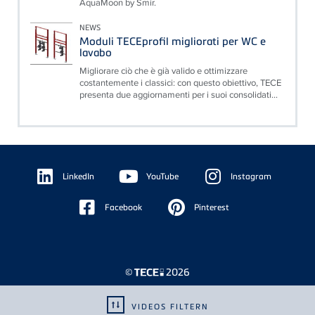
AquaMoon by Smir.
NEWS
Moduli TECEprofil migliorati per WC e
lavabo
Migliorare ciò che è già valido e ottimizzare
costantemente i classici: con questo obiettivo, TECE
presenta due aggiornamenti per i suoi consolidati...
Floating
Sidebar
LinkedIn
YouTube
Instagram
Facebook
Pinterest
©
2026
VIDEOS FILTERN