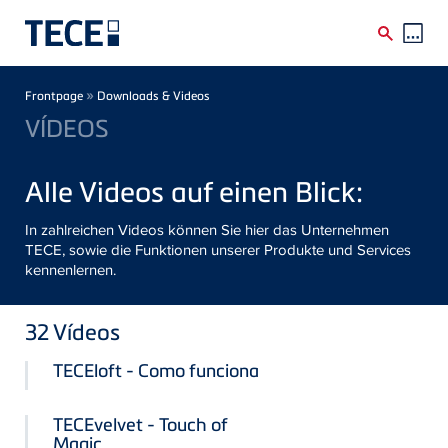
Skip to main content
Breadcrumb
»
Frontpage
Downloads & Videos
VÍDEOS
Alle Videos auf einen Blick:
In zahlreichen Videos können Sie hier das Unternehmen
TECE, sowie die Funktionen unserer Produkte und Services
kennenlernen.
32
Vídeos
TECEloft - Como funciona
TECEvelvet - Touch of
Magic