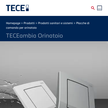
Skip to main content
Breadcrumb
»
»
»
Homepage
Prodotti
Prodotti sanitari e sistemi
Placche di
comando per orinatoio
TECEambia Orinatoio