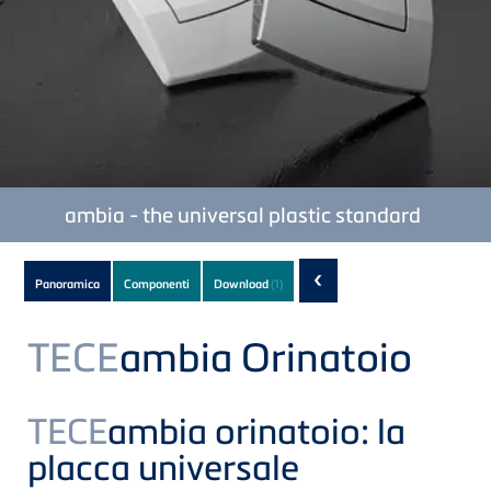
TECE
ambia - the universal plastic standard
Subnavigation
‹
Panoramica
Componenti
Download
(1)
of
current
TECE
ambia Orinatoio
Product
TECE
ambia orinatoio: la
placca universale