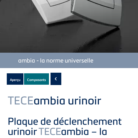
TECE
ambia - la norme universelle
Subnavigation
‹
Aperçu
Composants
of
current
TECE
ambia urinoir
Product
Plaque de déclenchement
urinoir
TECE
ambia – la