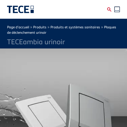
Skip to main content
Breadcrumb
»
»
»
Page d’accueil
Produits
Produits et systèmes sanitaires
Plaques
de déclenchement urinoir
TECEambia urinoir