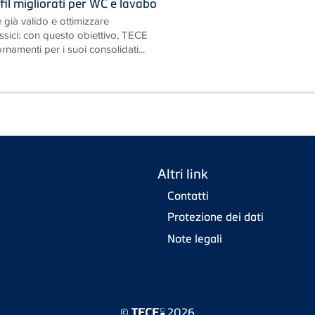
il migliorati per WC e lavabo
 già valido e ottimizzare
ssici: con questo obiettivo, TECE
namenti per i suoi consolidati...
Altri link
Contatti
Protezione dei dati
Note legali
©
2026