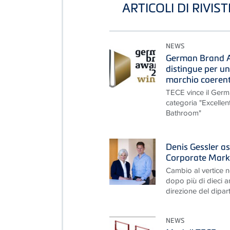
ARTICOLI DI RIVIS
NEWS
German Brand A
distingue per u
marchio coerente
TECE vince il Ger
categoria "Excelle
Bathroom"
Denis Gessler as
Corporate Mark
Cambio al vertice 
dopo più di dieci a
direzione del dipar
NEWS