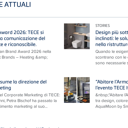
TE ATTUALI
STORIES
ward 2026: TECE si
Design più sotti
na comunicazione del
inclinati: le so
 e riconoscibile.
nella ristruttu
man Brand Award 2026 nella
Quando le esigen
nt Brands – Heating &amp;
scontrano con le ca
sono necessarie so
sume la direzione del
“Abitare l’Arm
eting
l’evento TECE 
nel Corporate Marketing di TECE:
&nbsp;“Abitare l
nni, Petra Bischof ha passato la
tra design, colo
timento marketing al suo...
AquaMoon by Smi