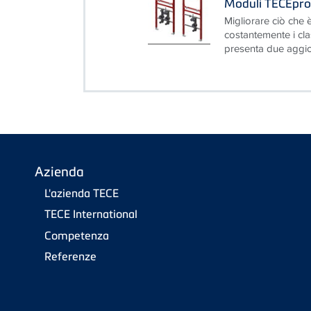
Moduli TECEprof
Migliorare ciò che è
costantemente i cla
presenta due aggior
Azienda
L'azienda TECE
TECE International
Competenza
Referenze