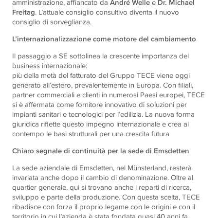
amministrazione, affiancato da
André Welle
e
Dr. Michael
Freitag
. L’attuale consiglio consultivo diventa il nuovo
consiglio di sorveglianza.
L’internazionalizzazione come motore del cambiamento
Il passaggio a SE sottolinea la crescente importanza del
business internazionale:
più della metà del fatturato del Gruppo TECE viene oggi
generato all’estero, prevalentemente in Europa. Con filiali,
partner commerciali e clienti in numerosi Paesi europei, TECE
si è affermata come fornitore innovativo di soluzioni per
impianti sanitari e tecnologici per l’edilizia. La nuova forma
giuridica riflette questo impegno internazionale e crea al
contempo le basi strutturali per una crescita futura
Chiaro segnale di continuità per la sede di Emsdetten
La sede aziendale di Emsdetten, nel Münsterland, resterà
invariata anche dopo il cambio di denominazione. Oltre al
quartier generale, qui si trovano anche i reparti di ricerca,
sviluppo e parte della produzione. Con questa scelta, TECE
ribadisce con forza il proprio legame con le origini e con il
territorio in cui l’azienda è stata fondata quasi 40 anni fa.