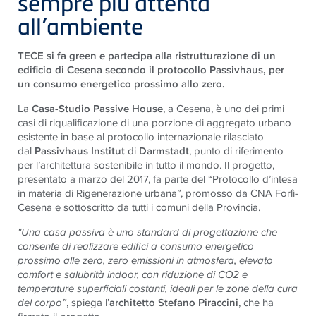
sempre più attenta
all’ambiente
TECE si fa green e partecipa alla ristrutturazione di un
edificio di Cesena secondo il protocollo Passivhaus, per
un consumo energetico prossimo allo zero.
La
Casa-Studio Passive House
, a Cesena, è uno dei primi
casi di riqualificazione di una porzione di aggregato urbano
esistente in base al protocollo internazionale rilasciato
dal
Passivhaus Institut
di
Darmstadt
, punto di riferimento
per l’architettura sostenibile in tutto il mondo. Il progetto,
presentato a marzo del 2017, fa parte del “Protocollo d’intesa
in materia di Rigenerazione urbana”, promosso da CNA Forlì-
Cesena e sottoscritto da tutti i comuni della Provincia.
"Una casa passiva è uno standard di progettazione che
consente di realizzare edifici a consumo energetico
prossimo alle zero, zero emissioni in atmosfera, elevato
comfort e salubrità indoor, con riduzione di CO2 e
temperature superficiali costanti, ideali per le zone della cura
del corpo”
, spiega l’
architetto Stefano Piraccini
, che ha