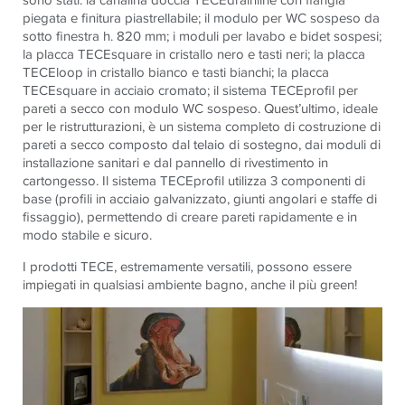
piegata e finitura piastrellabile; il modulo per WC sospeso da
sotto finestra h. 820 mm; i moduli per lavabo e bidet sospesi;
la placca TECEsquare in cristallo nero e tasti neri; la placca
TECEloop in cristallo bianco e tasti bianchi; la placca
TECEsquare in acciaio cromato; il sistema TECEprofil per
pareti a secco con modulo WC sospeso. Quest’ultimo, ideale
per le ristrutturazioni, è un sistema completo di costruzione di
pareti a secco composto dal telaio di sostegno, dai moduli di
installazione sanitari e dal pannello di rivestimento in
cartongesso. Il sistema TECEprofil utilizza 3 componenti di
base (profili in acciaio galvanizzato, giunti angolari e staffe di
fissaggio), permettendo di creare pareti rapidamente e in
modo stabile e sicuro.
I prodotti TECE, estremamente versatili, possono essere
impiegati in qualsiasi ambiente bagno, anche il più green!