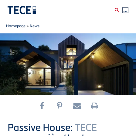
Breadcrumb
Skip to main content
Homepage
»
News
Passive House:
TECE