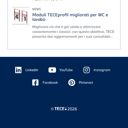
NEWS
Moduli TECEprofil migliorati per WC e
lavabo
Migliorare ciò che è già valido e ottimizzare
costantemente i classici: con questo obiettivo, TECE
presenta due aggiornamenti per i suoi consolidati...
Floating
Sidebar
LinkedIn
YouTube
Instagram
Facebook
Pinterest
©
2026