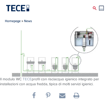
Breadcrumb
Skip to main content
Homepage
»
News
Il modulo WC
TECE
profil con risciacquo igienico integrato per
installazioni con acqua fredda, tipica di molti servizi igienici.