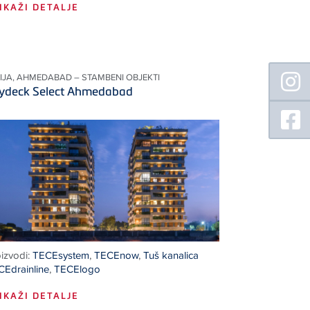
IKAŽI DETALJE
Floating
DIJA, AHMEDABAD – STAMBENI OBJEKTI
Sidebar
ydeck Select Ahmedabad
izvodi:
TECEsystem
,
TECEnow
,
Tuš kanalica
CEdrainline
,
TECElogo
IKAŽI DETALJE