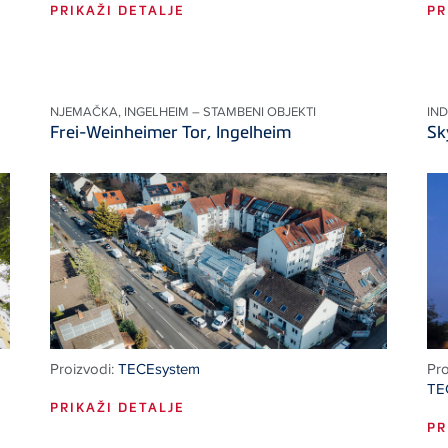
PRIKAŽI DETALJE
PR
NJEMAČKA, INGELHEIM – STAMBENI OBJEKTI
IN
Frei-Weinheimer Tor, Ingelheim
Sk
Proizvodi:
TECEsystem
Pro
TE
PRIKAŽI DETALJE
PR