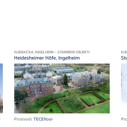
NJEMAČKA, INGELHEIM – STAMBENI OBJEKTI
NJ
Heidesheimer Höfe, Ingelheim
St
l
Proizvodi:
TECEfloor
Pro