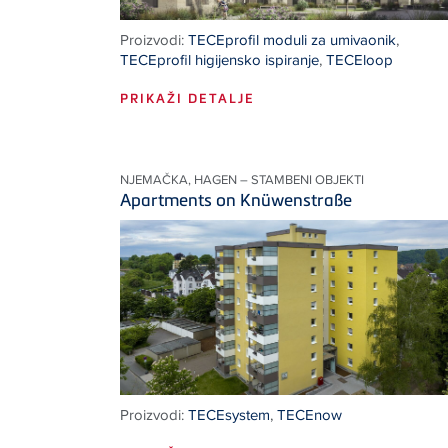
Proizvodi:
TECEprofil moduli za umivaonik
,
TECEprofil higijensko ispiranje
,
TECEloop
PRIKAŽI DETALJE
NJEMAČKA, HAGEN – STAMBENI OBJEKTI
Apartments on Knüwenstraße
Proizvodi:
TECEsystem
,
TECEnow