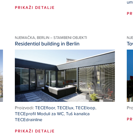
um
PRIKAŽI DETALJE
PR
NJEMAČKA, BERLIN – STAMBENI OBJEKTI
NJ
Residential building in Berlin
To
Proizvodi:
TECEfloor
,
TECElux
,
TECEloop
,
Pro
TECEprofil Moduli za WC
,
Tuš kanalica
TECEdrainline
PR
PRIKAŽI DETALJE