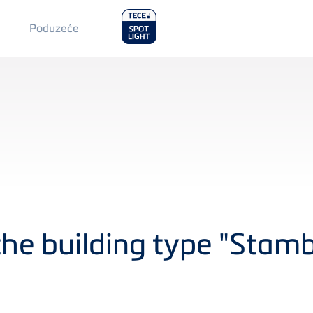
Main
Poduzeće
Menu
2
 the building type "Stamb