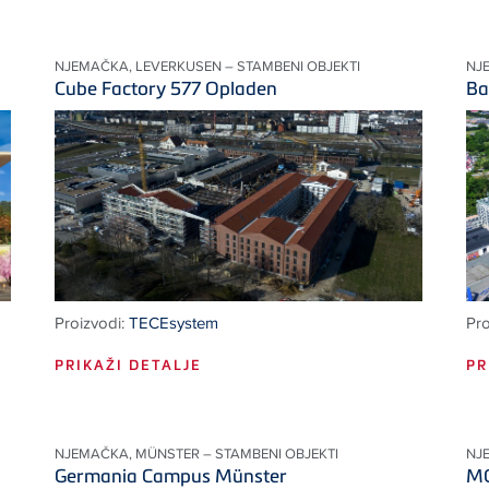
NJEMAČKA, LEVERKUSEN – STAMBENI OBJEKTI
NJ
Cube Factory 577 Opladen
Ba
Proizvodi:
TECEsystem
Pro
PRIKAŽI DETALJE
PR
NJEMAČKA, MÜNSTER – STAMBENI OBJEKTI
NJ
Germania Campus Münster
MO