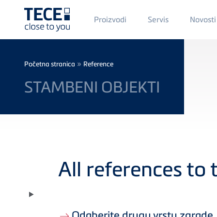
Main
Proizvodi
Servis
Novosti
Menü
1
Skip to main content
Breadcrumb
»
Početna stranica
Reference
STAMBENI OBJEKTI
All references to
Odaberite drugu vrstu zgrade