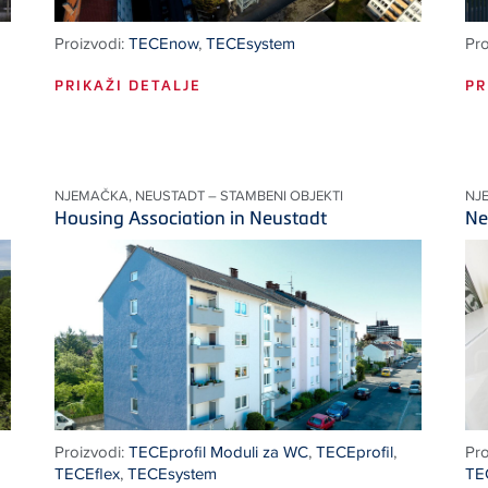
Proizvodi:
TECEnow
,
TECEsystem
Pro
PRIKAŽI DETALJE
PR
NJEMAČKA, NEUSTADT – STAMBENI OBJEKTI
NJE
Housing Association in Neustadt
Ne
Proizvodi:
TECEprofil Moduli za WC
,
TECEprofil
,
Pro
TECEflex
,
TECEsystem
TE