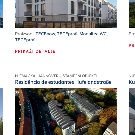
Proizvodi:
TECEnow
,
TECEprofil Moduli za WC
,
Pro
TECEprofil
PR
PRIKAŽI DETALJE
NJEMAČKA, HANNOVER – STAMBENI OBJEKTI
NJ
Residência de estudantes Hufelandstraße
Ku