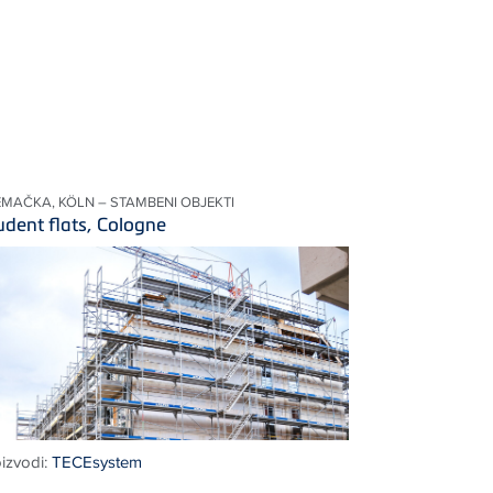
EMAČKA, KÖLN – STAMBENI OBJEKTI
udent flats, Cologne
izvodi:
TECEsystem