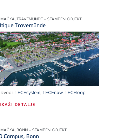
EMAČKA, TRAVEMÜNDE – STAMBENI OBJEKTI
ltique Travemünde
izvodi:
TECEsystem
,
TECEnow
,
TECEloop
IKAŽI DETALJE
EMAČKA, BONN – STAMBENI OBJEKTI
 Campus, Bonn