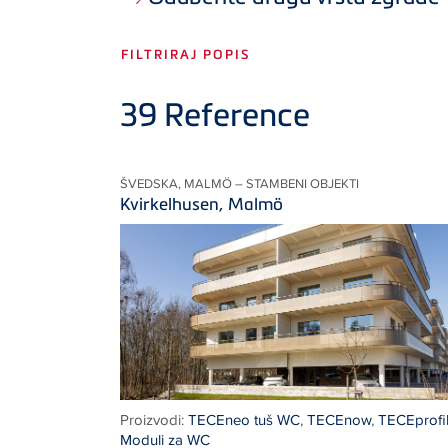
FILTRIRAJ POPIS
39
Reference
ŠVEDSKA, MALMÖ – STAMBENI OBJEKTI
Kvirkelhusen, Malmö
Proizvodi:
TECEneo tuš WC
,
TECEnow
,
TECEprofi
Moduli za WC