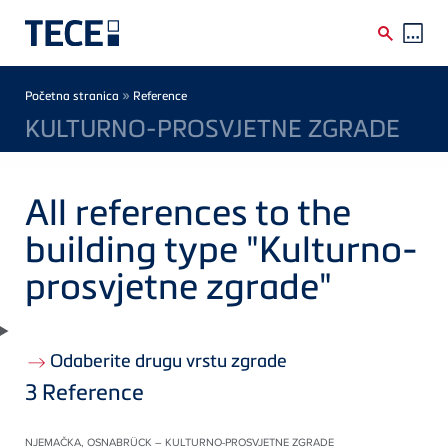
Skip to main content
Breadcrumb
»
Početna stranica
Reference
KULTURNO-PROSVJETNE ZGRADE
All references to the
building type "Kulturno-
prosvjetne zgrade"
Odaberite drugu vrstu zgrade
3
Reference
NJEMAČKA, OSNABRÜCK – KULTURNO-PROSVJETNE ZGRADE