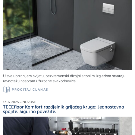
U sve ubrzanijem svijetu, bezvremenski dizajni s toplim izgledom stvaraju
ravnotežu naspram užurbane svakodnevice.
PROČITAJ ČLANAK
17.07.2025 – NOVOSTI
TECEfloor Komfort razdjelnik grijaćeg kruga: Jednostavno
spojite. Sigurno povežite.