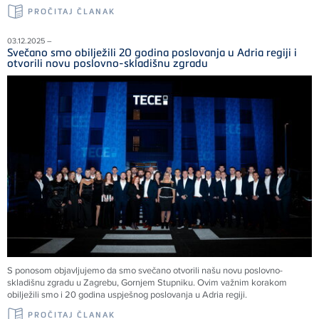
PROČITAJ ČLANAK
03.12.2025 –
Svečano smo obilježili 20 godina poslovanja u Adria regiji i
otvorili novu poslovno-skladišnu zgradu
S ponosom objavljujemo da smo svečano otvorili našu novu poslovno-
skladišnu zgradu u Zagrebu, Gornjem Stupniku. Ovim važnim korakom
obilježili smo i 20 godina uspješnog poslovanja u Adria regiji.
PROČITAJ ČLANAK