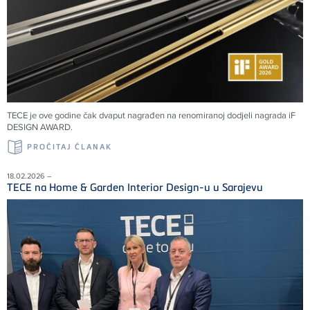
TECE je ove godine čak dvaput nagrađen na renomiranoj dodjeli nagrada iF
DESIGN AWARD.
PROČITAJ ČLANAK
18.02.2026 –
TECE na Home & Garden Interior Design-u u Sarajevu