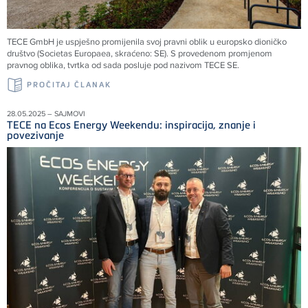
TECE GmbH je uspješno promijenila svoj pravni oblik u europsko dioničko
društvo (Societas Europaea, skraćeno: SE). S provedenom promjenom
pravnog oblika, tvrtka od sada posluje pod nazivom TECE SE.
PROČITAJ ČLANAK
28.05.2025 – SAJMOVI
TECE na Ecos Energy Weekendu: inspiracija, znanje i
povezivanje