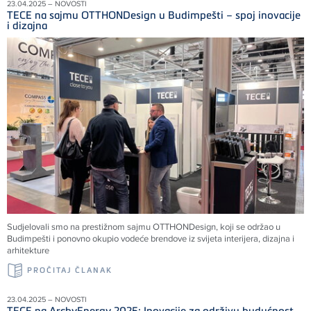
23.04.2025 – NOVOSTI
TECE na sajmu OTTHONDesign u Budimpešti – spoj inovacije
i dizajna
Sudjelovali smo na prestižnom sajmu OTTHONDesign, koji se održao u
Budimpešti i ponovno okupio vodeće brendove iz svijeta interijera, dizajna i
arhitekture
PROČITAJ ČLANAK
23.04.2025 – NOVOSTI
TECE na ArchyEnergy 2025: Inovacije za održivu budućnost