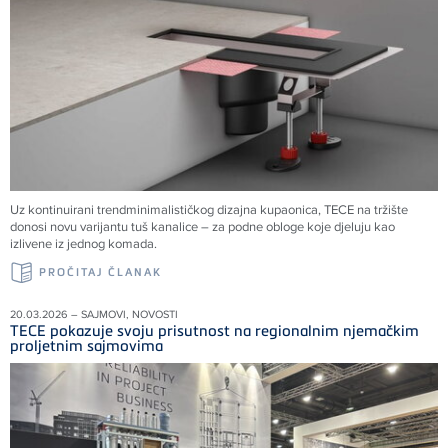
Uz kontinuirani trendminimalističkog dizajna kupaonica, TECE na tržište
donosi novu varijantu tuš kanalice – za podne obloge koje djeluju kao
izlivene iz jednog komada.
PROČITAJ ČLANAK
20.03.2026 – SAJMOVI, NOVOSTI
TECE pokazuje svoju prisutnost na regionalnim njemačkim
proljetnim sajmovima