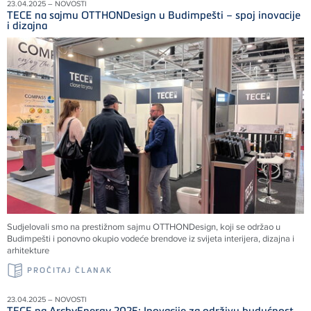
23.04.2025 – NOVOSTI
TECE na sajmu OTTHONDesign u Budimpešti – spoj inovacije
i dizajna
Sudjelovali smo na prestižnom sajmu OTTHONDesign, koji se održao u
Budimpešti i ponovno okupio vodeće brendove iz svijeta interijera, dizajna i
arhitekture
PROČITAJ ČLANAK
23.04.2025 – NOVOSTI
TECE na ArchyEnergy 2025: Inovacije za održivu budućnost