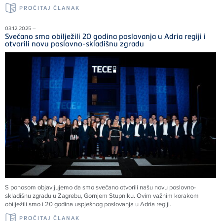
PROČITAJ ČLANAK
03.12.2025 –
Svečano smo obilježili 20 godina poslovanja u Adria regiji i
otvorili novu poslovno-skladišnu zgradu
S ponosom objavljujemo da smo svečano otvorili našu novu poslovno-
skladišnu zgradu u Zagrebu, Gornjem Stupniku. Ovim važnim korakom
obilježili smo i 20 godina uspješnog poslovanja u Adria regiji.
PROČITAJ ČLANAK