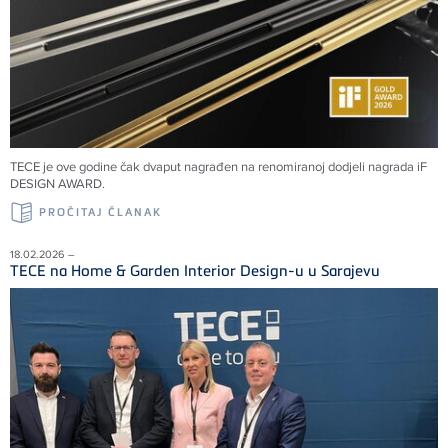
TECE je ove godine čak dvaput nagrađen na renomiranoj dodjeli nagrada iF
DESIGN AWARD.
PROČITAJ ČLANAK
18.02.2026 –
TECE na Home & Garden Interior Design-u u Sarajevu