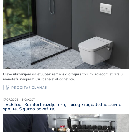
U sve ubrzanijem svijetu, bezvremenski dizajni s toplim izgledom stvaraju
ravnotežu naspram užurbane svakodnevice.
PROČITAJ ČLANAK
17.07.2025 – NOVOSTI
TECEfloor Komfort razdjelnik grijaćeg kruga: Jednostavno
spojite. Sigurno povežite.