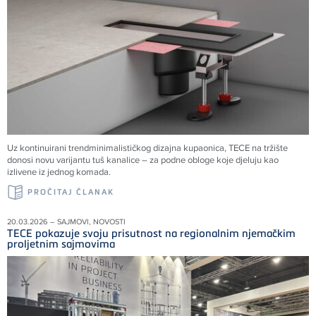
Uz kontinuirani trendminimalističkog dizajna kupaonica, TECE na tržište
donosi novu varijantu tuš kanalice – za podne obloge koje djeluju kao
izlivene iz jednog komada.
PROČITAJ ČLANAK
20.03.2026 – SAJMOVI, NOVOSTI
TECE pokazuje svoju prisutnost na regionalnim njemačkim
proljetnim sajmovima