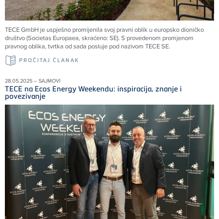
TECE GmbH je uspješno promijenila svoj pravni oblik u europsko dioničko
društvo (Societas Europaea, skraćeno: SE). S provedenom promjenom
pravnog oblika, tvrtka od sada posluje pod nazivom TECE SE.
PROČITAJ ČLANAK
28.05.2025 – SAJMOVI
TECE na Ecos Energy Weekendu: inspiracija, znanje i
povezivanje