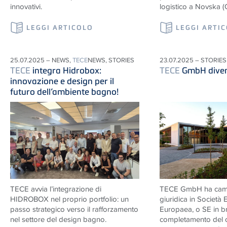
innovativi.
logistico a Novska (
LEGGI ARTICOLO
LEGGI ARTI
25.07.2025 – NEWS,
TECE
NEWS, STORIES
23.07.2025 – STORIES
TECE
integra Hidrobox:
TECE
GmbH dive
innovazione e design per il
futuro dell’ambiente bagno!
TECE
avvia l’integrazione di
TECE
GmbH ha camb
HIDROBOX nel proprio portfolio: un
giuridica in Società
passo strategico verso il rafforzamento
Europaea, o SE in br
nel settore del design bagno.
completamento del 