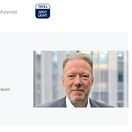
ain
Azienda
enu
l team