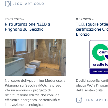
LEGGI ARTICOLO
20.02.2026 –
11.02.2026 –
Ristrutturazione NZEB a
TECE
square ottie
Prignano sul Secchia
certificazione Cr
Bronzo
Nel cuore dell’Appennino Modenese, a
Dodici superfici cert
Prignano sul Secchia (MO), ha preso
placca WC all’insegna
vita un ambizioso progetto di
della sostenibilità
ristrutturazione edilizia che coniuga
efficienza energetica, sostenibilità e
LEGGI ARTI
innovazione tecnologica.