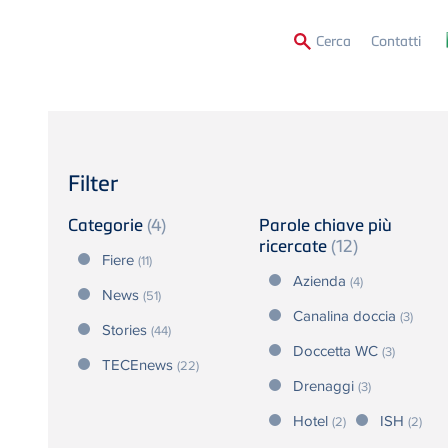
Secon
Cerca
Contatti
Menu
Filter
Categorie
(4)
Parole chiave più
ricercate
(12)
Fiere
(11)
Azienda
(4)
News
(51)
Canalina doccia
(3)
Stories
(44)
Doccetta WC
(3)
TECEnews
(22)
Drenaggi
(3)
Hotel
ISH
(2)
(2)