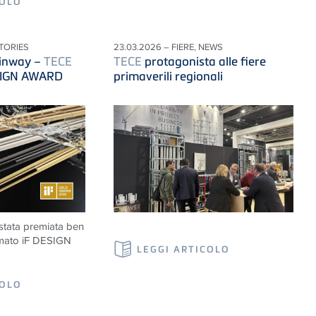
COLO
STORIES
23.03.2026 – FIERE, NEWS
inway –
TECE
TECE
protagonista alle fiere
ESIGN AWARD
primaverili regionali
tata premiata ben
nomato iF DESIGN
LEGGI ARTICOLO
COLO