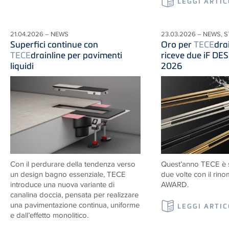
LEGGI ARTI
21.04.2026 – NEWS
23.03.2026 – NEWS, 
Superfici continue con
Oro per
TECE
dra
TECE
drainline per pavimenti
riceve due iF D
liquidi
2026
Con il perdurare della tendenza verso
Quest’anno TECE è s
un design bagno essenziale, TECE
due volte con il ri
introduce una nuova variante di
AWARD.
canalina doccia, pensata per realizzare
una pavimentazione continua, uniforme
LEGGI ARTI
e dall’effetto monolitico.