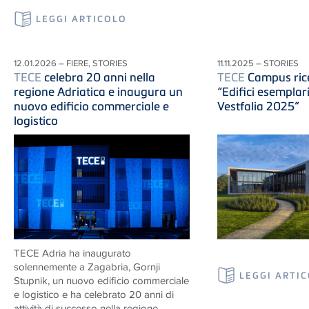
LEGGI ARTICOLO
12.01.2026 – FIERE, STORIES
11.11.2025 – STORIES
TECE
celebra 20 anni nella
TECE
Campus rice
regione Adriatica e inaugura un
“Edifici esemplar
nuovo edificio commerciale e
Vestfalia 2025”
logistico
TECE
Adria ha inaugurato
solennemente a Zagabria, Gornji
LEGGI ARTI
Stupnik, un nuovo edificio commerciale
e logistico e ha celebrato 20 anni di
attività di successo nella regione