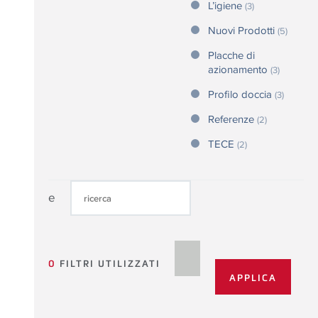
L’igiene
(3)
Nuovi Prodotti
(5)
Placche di
azionamento
(3)
Profilo doccia
(3)
Referenze
(2)
TECE
(2)
e
0
FILTRI UTILIZZATI