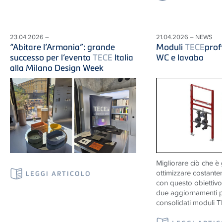
23.04.2026 –
21.04.2026 – NEWS
“Abitare l’Armonia”: grande
Moduli
TECE
prof
successo per l’evento
TECE
Italia
WC e lavabo
alla Milano Design Week
Migliorare ciò che è 
ottimizzare costantem
LEGGI ARTICOLO
con questo obiettiv
due aggiornamenti p
consolidati moduli T