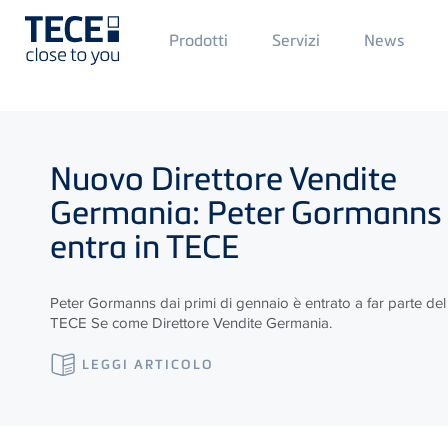
Main
M
Prodotti
Servizi
News
Menü
M
1
2
Skip to main content
Nuovo Direttore Vendite
Germania: Peter Gormanns
entra in
TECE
Peter Gormanns dai primi di gennaio è entrato a far parte de
TECE
Se come Direttore Vendite Germania.
LEGGI ARTICOLO